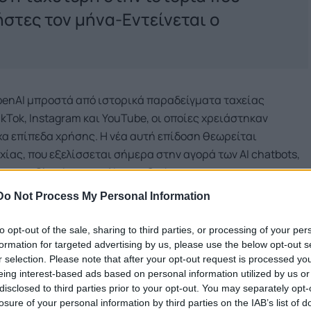
ρήστες τον μήνα-Εντείνεται ο
penAI μπροστά από ιστορικά παραδείγματα ταχείας
Tok, Instagram και YouTube, οι οποίες χρειάστηκαν
χα επίπεδα χρήσης. Η νέα αυτή επίδοση θεωρείται
χίας, που εξελίσσεται σήμερα στην αγορά των AI chatbots,
με το Claude και η xAI με το Grok.
Do Not Process My Personal Information
η επίσημα στοιχεία για το 2026, η εταιρεία είχε αναφέρει
 εκατ. εβδομαδιαίους ενεργούς χρήστες στα τέλη του 2025,
to opt-out of the sale, sharing to third parties, or processing of your per
formation for targeted advertising by us, please use the below opt-out s
ης, ξεπερνά πλέον τα 15 δισεκατομμύρια tokens ανά
r selection. Please note that after your opt-out request is processed y
eing interest-based ads based on personal information utilized by us or
disclosed to third parties prior to your opt-out. You may separately opt-
losure of your personal information by third parties on the IAB’s list of