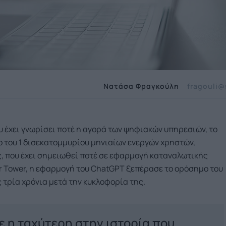
Νατάσα Φραγκούλη
fragouli@
υ έχει γνωρίσει ποτέ η αγορά των ψηφιακών υπηρεσιών, το
 του 1 δισεκατομμυρίου μηνιαίων ενεργών χρηστών,
 που έχει σημειωθεί ποτέ σε εφαρμογή καταναλωτικής
r Tower, η εφαρμογή του ChatGPT ξεπέρασε το ορόσημο του
ς τρία χρόνια μετά την κυκλοφορία της.
ε η ταχύτερη στην ιστορία που