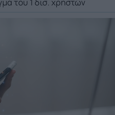
μα του 1 δισ. χρηστών