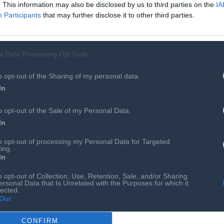
. This information may also be disclosed by us to third parties on the
IA
Participants
that may further disclose it to other third parties.
ταγωνιστές αρχίζουν να ενισχύουν την παρουσία τους.
thropic εμφανίζει πλέον σημαντική δυναμική ανάπτυξης.
e έφτασε τα 56 εκατ. μηνιαίους ενεργούς χρήστες,
l Data Processing Opt Outs
δια περίοδο, το ChatGPT κατέγραψε ανάπτυξη 62%.
o opt-out of the Sharing of my personal data.
 του ChatGPT στις Ηνωμένες Πολιτείες που εγκατέστησαν το
In
 χρήση του ChatGPT κατά 5% έναν μήνα μετά την
o opt-out of the Sale of my Personal Data.
 σύγκριση με τη μέση χρήση, που είχαν τους
In
to opt-out of processing my Personal Data for Targeted
ing.
ου Claude ενδέχεται να συνδέεται τόσο με τις σημαντικές
In
τέλο της Anthropic μέσα στον τελευταίο χρόνο, όσο και με
o opt-out of Collection, Use, Retention, Sale, and/or Sharing
σία της OpenAI με το αμερικανικό Υπουργείο Πολέμου κατά
ersonal Data that Is Unrelated with the Purposes for which it
lected.
Out
CONFIRM
 της xAI του Elon Musk, το οποίο σύμφωνα με τη Sensor