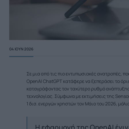
04 ΙΟΥΝ 2026
Σε μια από τις πιο εντυπωσιακές ανατροπές, πο
OpenAI ChatGPT κατάφερε να ξεπεράσει το όριο
καταγράφοντας τον ταχύτερο ρυθμό ανάπτυξης,
τεχνολογίας. Σύμφωνα με εκτιμήσεις της Senso
1 δισ. ενεργών χρηστών τον Μάιο του 2026, μόλι
Η εφαρμογή της OpenAI έγιν