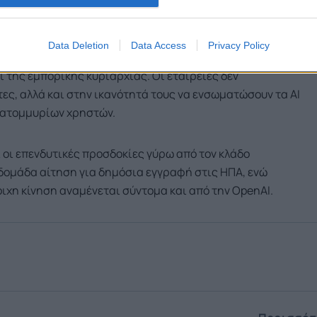
ρήστες.
Data Deletion
Data Access
Privacy Policy
αίνεται πλέον να μεταφέρεται από την απλή ανάπτυξη
 της εμπορικής κυριαρχίας. Οι εταιρείες δεν
ες, αλλά και στην ικανότητά τους να ενσωματώσουν τα AI
κατομμυρίων χρηστών.
ι οι επενδυτικές προσδοκίες γύρω από τον κλάδο
βδομάδα αίτηση για δημόσια εγγραφή στις ΗΠΑ, ενώ
ιχη κίνηση αναμένεται σύντομα και από την OpenAI.