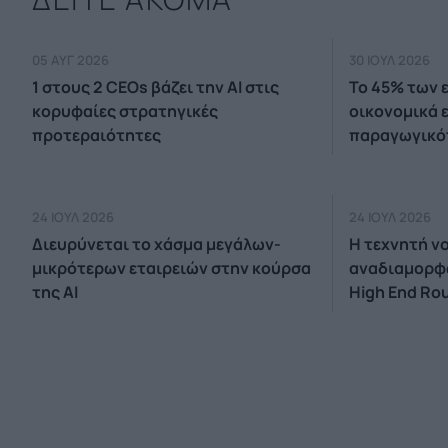
05 ΑΥΓ 2026
30 ΙΟΥΛ 2026
1 στους 2 CEOs βάζει την ΑΙ στις
Το 45% των 
κορυφαίες στρατηγικές
οικονομικά 
προτεραιότητες
παραγωγικό
24 ΙΟΥΛ 2026
24 ΙΟΥΛ 2026
Διευρύνεται το χάσμα μεγάλων-
Η τεχνητή ν
μικρότερων εταιρειών στην κούρσα
αναδιαμορφώ
της AI
High End Ro