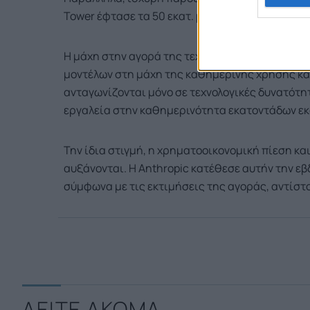
Tower έφτασε τα 50 εκατ. μηνιαίους ενεργούς χ
Η μάχη στην αγορά της τεχνητής νοημοσύνης φ
μοντέλων στη μάχη της καθημερινής χρήσης και
ανταγωνίζονται μόνο σε τεχνολογικές δυνατότητ
εργαλεία στην καθημερινότητα εκατοντάδων ε
Την ίδια στιγμή, η χρηματοοικονομική πίεση κα
αυξάνονται. Η Anthropic κατέθεσε αυτήν την ε
σύμφωνα με τις εκτιμήσεις της αγοράς, αντίστο
ΔΕΙΤΕ ΑΚΟΜΑ