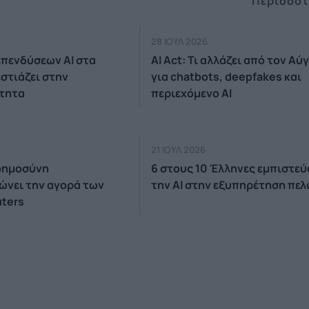
Περισσότ
28 ΙΟΥΛ 2026
επενδύσεων AI στα
AI Act: Τι αλλάζει από τον Α
εστιάζει στην
για chatbots, deepfakes και
τητα
περιεχόμενο AI
21 ΙΟΥΛ 2026
οημοσύνη
6 στους 10 Έλληνες εμπιστεύ
νει την αγορά των
την ΑΙ στην εξυπηρέτηση πε
uters