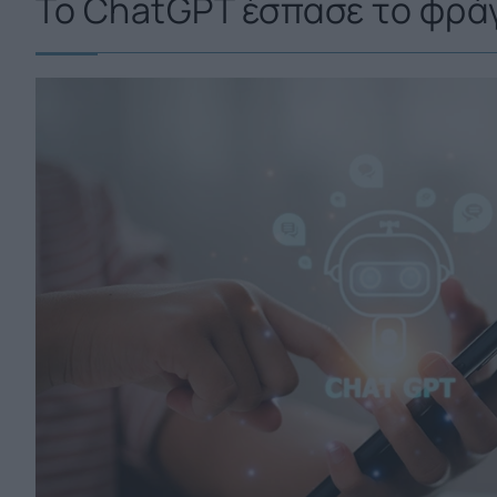
Το ChatGPT έσπασε το φράγ