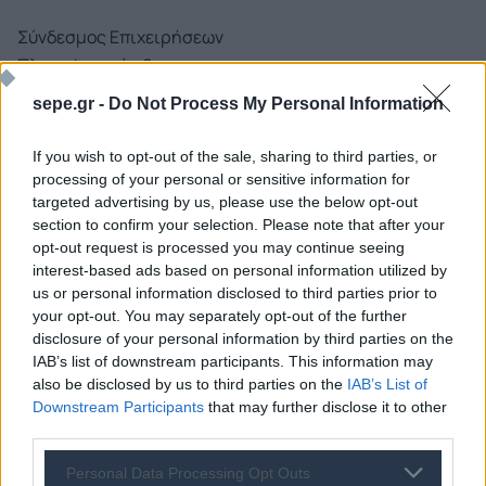
Σύνδεσμος Επιχειρήσεων
Πληροφορικής &
Επικοινωνιών Ελλάδας
sepe.gr -
Do Not Process My Personal Information
(ΣΕΠΕ)
Αμβροσίου Φραντζή 19
If you wish to opt-out of the sale, sharing to third parties, or
117 43 Αθήνα
processing of your personal or sensitive information for
targeted advertising by us, please use the below opt-out
T
2109249540
,
2109249541
section to confirm your selection. Please note that after your
info@sepe.gr
opt-out request is processed you may continue seeing
interest-based ads based on personal information utilized by
us or personal information disclosed to third parties prior to
your opt-out. You may separately opt-out of the further
disclosure of your personal information by third parties on the
IAB’s list of downstream participants. This information may
also be disclosed by us to third parties on the
IAB’s List of
Downstream Participants
that may further disclose it to other
third parties.
Personal Data Processing Opt Outs
Ποιος είναι ο ΣΕΠΕ
Διοικητικό Συμβούλιο/