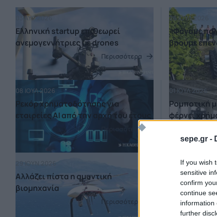
03 ΑΥΓ 2026
26 ΙΟΥΛ 2026
Ελληνική startup επιθεωρεί
«Φάγαμε πολ
ανεμογεννήτριες με drones
βρούμε επεν
Περισσότερα
08 ΙΟΥΛ 2026
01 ΙΟΥΛ 2026
Ρεκόρ χρηματοδότησης για
Ρομποτική μ
εταιρείες AI από την αρχή του έτους
φέρνει χρήμ
Περισσότερα
sepe.gr -
If you wish 
29 ΙΟΥΝ 2026
23 ΙΟΥΝ 2026
sensitive in
Αλλάζει πίστα η αμυντική
Πάνω από 30
confirm you
βιομηχανία
φέτος ελληνι
continue se
Περισσότερα
information 
further disc