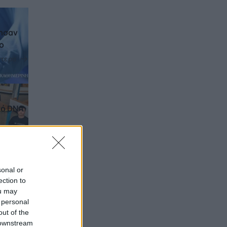
λησαν
ο
ότερα
κό DNA
ότερα
sonal or
ection to
ou may
Ελλάδα
 personal
ότερα
out of the
 downstream