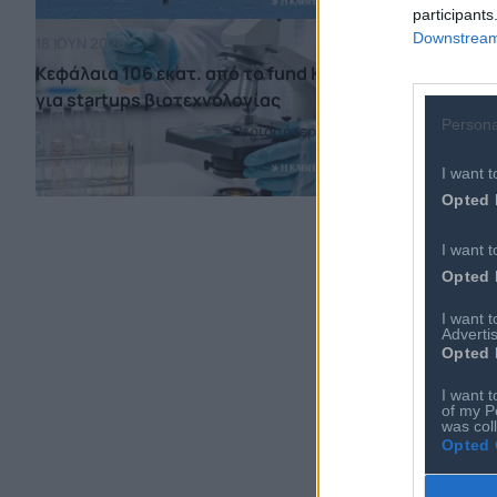
participants
Downstream 
18 ΙΟΥΝ 2026
07 ΙΟΥΝ 2026
Κεφάλαια 106 εκατ. από το fund Κος
Ρομπότ-φύλα
για startups βιοτεχνολογίας
και ελληνικ
Persona
Περισσότερα
I want t
Opted 
Έχ
I want t
Opted 
ΔΕ
I want 
Advertis
Opted 
I want t
of my P
was col
Opted 