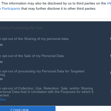
. This information may also be disclosed by us to third parties on the
IA
Participants
that may further disclose it to other third parties.
29 ΜΑΪ́ 2026
κες και εργάτες με AI
3.000 startups επιχειρήσεις 
ό DNA
Παναθήναια
l Data Processing Opt Outs
Περισσότερα
Περισσ
o opt-out of the Sharing of my personal data.
In
ετε δει 12 από 26
o opt-out of the Sale of my Personal Data.
In
ΙΤΕ ΠΕΡΙΣΣΟΤΕΡΑ
to opt-out of processing my Personal Data for Targeted
ing.
In
o opt-out of Collection, Use, Retention, Sale, and/or Sharing
ersonal Data that Is Unrelated with the Purposes for which it
lected.
Out
CONFIRM