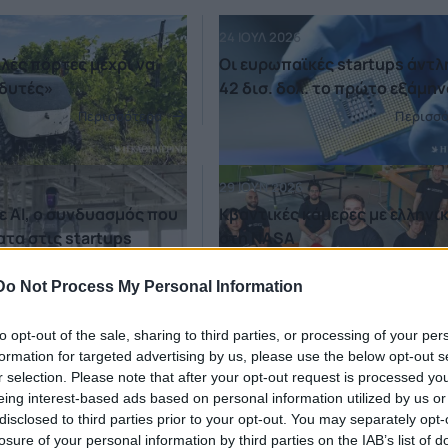
24 ΙΟΥΛ 2026
λές πόρτες μέχρι να
Οι ευρωπαϊκές startups άντ
δυτές»
42 δισ. δολ. το πρώτο εξάμην
Περισσότερα
Περισσ
29 ΙΟΥΝ 2026
ε ΑΙ, ο συνδυασμός που
Κβαντικές κάμερες με ελληνι
ατα στις startups
στη NASA
Περισσότερα
Περισσ
Do Not Process My Personal Information
to opt-out of the sale, sharing to third parties, or processing of your per
23 ΙΟΥΝ 2026
formation for targeted advertising by us, please use the below opt-out s
0 εκατ. έχουν αντλήσει
Ξένους ιδρυτές νεοφυών
r selection. Please note that after your opt-out request is processed y
κές startups
επιχειρήσεων προσελκύει η 
eing interest-based ads based on personal information utilized by us or
Περισσότερα
Περισσ
disclosed to third parties prior to your opt-out. You may separately opt-
losure of your personal information by third parties on the IAB’s list of