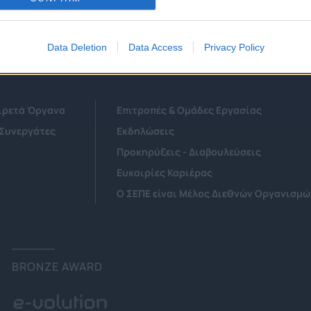
Data Deletion
Data Access
Privacy Policy
Αιρετά Όργανα
Επιτροπές & Ομάδες Εργασίας
 Συνεργάτες
Εκδηλώσεις
Προκηρύξεις - Διαβουλεύσεις
Ευκαιρίες Καριέρας
Ο ΣΕΠΕ είναι Μέλος Διεθνών Οργανισμώ
BRONZE AWARD