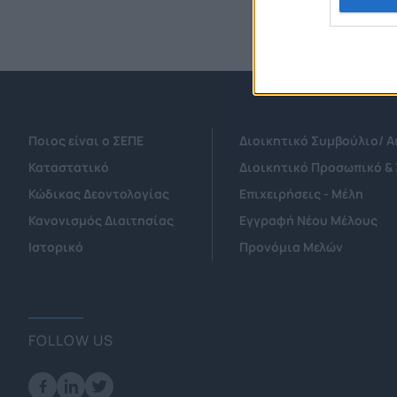
Ποιος είναι ο ΣΕΠΕ
Διοικητικό Συμβούλιο/ 
Καταστατικό
Διοικητικό Προσωπικό &
Κώδικας Δεοντολογίας
Επιχειρήσεις - Μέλη
Κανονισμός Διαιτησίας
Εγγραφή Νέου Μέλους
Ιστορικό
Προνόμια Μελών
FOLLOW US