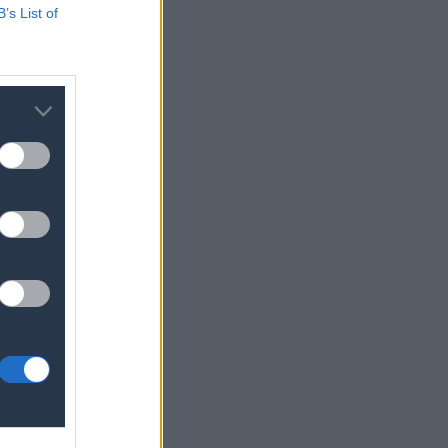
B’s List of
στα
ότερα