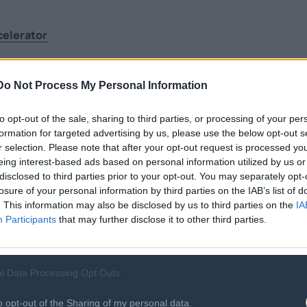
celerator
μα του Υπουργείου Ψηφιακής Διακυβέρνησης, που υλοποιείτα
Do Not Process My Personal Information
μιουργία ενός ολοκληρωμένου Κεντρικού Υποστηρικτικού
τις νεοφυείς επιχειρήσεις και επιχειρηματικές ομάδες, που
to opt-out of the sale, sharing to third parties, or processing of your per
α τη δύναμη των δεδομένων, της καινοτομίας και του ψηφια
formation for targeted advertising by us, please use the below opt-out s
r selection. Please note that after your opt-out request is processed y
eing interest-based ads based on personal information utilized by us or
disclosed to third parties prior to your opt-out. You may separately opt-
ου Συνεργασίας και Επιτάχυνσης, ο οποίος θα διευκολύνει τ
losure of your personal information by third parties on the IAB’s list of
ν σε οικοσυστήματα διαμοιρασμού και αξιοποίησης δεδομέν
. This information may also be disclosed by us to third parties on the
IA
Participants
that may further disclose it to other third parties.
ς γραμμές του
GAIA-X
και του
International Data Spaces
l Data Processing Opt Outs
ιξη σε καίριους τομείς της ελληνικής οικονομίας, λειτουργ
μων λύσεων.
o opt-out of the Sharing of my personal data.