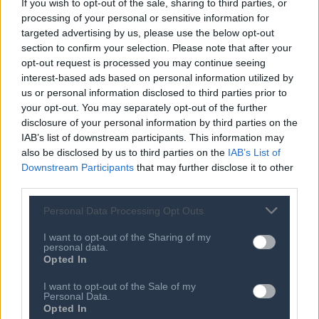
If you wish to opt-out of the sale, sharing to third parties, or
αξιωματούχοι και πολιτικοί από την Ελλάδα και την
processing of your personal or sensitive information for
Ευρωπαϊκή Ένωση, διπλωμάτες, οικονομικοί ακόλουθοι,
targeted advertising by us, please use the below opt-out
στελέχη πρεσβειών και πολλοί άλλοι. Κεντρικός
section to confirm your selection. Please note that after your
opt-out request is processed you may continue seeing
ομιλητής είναι παραδοσιακά ο Πρωθυπουργός της
interest-based ads based on personal information utilized by
Ελλάδας ενώ την έναρξη των εργασιών του συνεδρίου
us or personal information disclosed to third parties prior to
πραγματοποιεί ο Αρχηγός της Αξιωματικής
your opt-out. You may separately opt-out of the further
Αντιπολίτευσης.
disclosure of your personal information by third parties on the
IAB’s list of downstream participants. This information may
also be disclosed by us to third parties on the
IAB’s List of
Ο ΣΕΠΕ συμβάλλει με όλες του τις δυνάμεις,
Downstream Participants
that may further disclose it to other
προκειμένου ο κλάδος ψηφιακής τεχνολογίας να
third parties.
αποτελέσει τον αναγκαίο καταλύτη για την ευημερία
Personal Data Processing Opt Outs
της ελληνικής κοινωνίας και την ανάπτυξη της εθνικής
οικονομίας.
I want to opt-out of the Sharing of my
personal data.
Opted In
Περισσότερες πληροφορίες θα βρείτε διαθέσιμες στην
ιστοσελίδα του
digital economy forum
.
I want to opt-out of the Sale of my
Personal Data.
Opted In