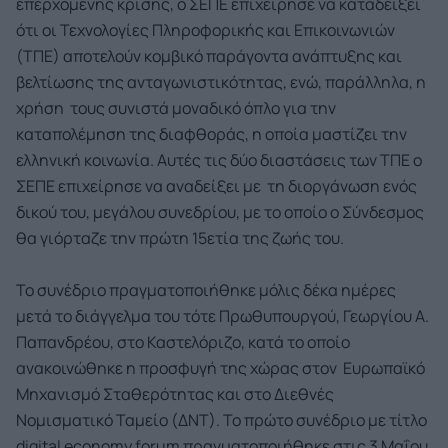
επερχόμενης κρίσης, ο ΣΕΠΕ επιχείρησε να καταδείξει
ότι οι Τεχνολογίες Πληροφορικής και Επικοινωνιών
(ΤΠΕ) αποτελούν κομβικό παράγοντα ανάπτυξης και
βελτίωσης της ανταγωνιστικότητας, ενώ, παράλληλα, η
χρήση τους συνιστά μοναδικό όπλο για την
καταπολέμηση της διαφθοράς, η οποία μαστίζει την
ελληνική κοινωνία. Αυτές τις δύο διαστάσεις των ΤΠΕ ο
ΣΕΠΕ επιχείρησε να αναδείξει με τη διοργάνωση ενός
δικού του, μεγάλου συνεδρίου, με το οποίο ο Σύνδεσμος
θα γιόρταζε την πρώτη 15ετία της ζωής του.
Το συνέδριο πραγματοποιήθηκε μόλις δέκα ημέρες
μετά το διάγγελμα του τότε Πρωθυπουργού, Γεωργίου Α.
Παπανδρέου, στο Καστελόριζο, κατά το οποίο
ανακοινώθηκε η προσφυγή της χώρας στον Ευρωπαϊκό
Μηχανισμό Σταθερότητας και στο Διεθνές
Νομισματικό Ταμείο (ΔΝΤ). Το πρώτο συνέδριο με τίτλο
digital economy forum πραγματοποιήθηκε στις 3 Μαΐου