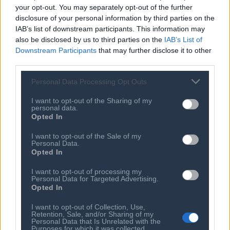
Έχετε δει 12 από 1423
your opt-out. You may separately opt-out of the further
disclosure of your personal information by third parties on the
IAB’s list of downstream participants. This information may
ΔΕΙΤΕ ΠΕΡΙΣΣΟΤΕΡΑ
also be disclosed by us to third parties on the
IAB’s List of
Downstream Participants
that may further disclose it to other
third parties.
Personal Data Processing Opt Outs
I want to opt-out of the Sharing of my
personal data.
Opted In
I want to opt-out of the Sale of my
Personal Data.
Opted In
I want to opt-out of processing my
Ποιος είναι ο ΣΕΠΕ
Διοικητικό Συμβούλιο/
Personal Data for Targeted Advertising.
Αιρετά Όργανα
Opted In
Καταστατικό
Διοικητικό Προσωπικό &
Κώδικας Δεοντολογίας
I want to opt-out of Collection, Use,
Συνεργάτες
Retention, Sale, and/or Sharing of my
Κανονισμός Διαιτησίας
Personal Data that Is Unrelated with the
Επιχειρήσεις - Μέλη
Purposes for which it was collected.