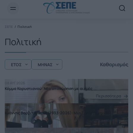
Newsletter Email*
ΣΕΠΕ
Πολιτική
Πολιτική
Καθαρισμός
ΕΤΟΣ
ΜΗΝΑΣ
08 ΑΥΓ 2026
Κόμμα Καρυστιανού: Νέα αποχώρηση με αιχμές
Περισσότερα
08 ΑΥΓ 2026
Ιωάννης Βαρβιτσιώτης (1933-2026): Μια ζωή στα κοινά
Περισσότερα
08 ΑΥΓ 2026