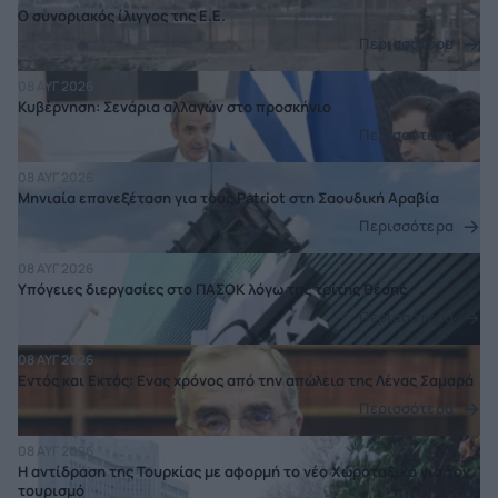
Ο συνοριακός ίλιγγος της Ε.Ε.
Περισσότερα
08 ΑΥΓ 2026
Κυβέρνηση: Σενάρια αλλαγών στο προσκήνιο
Περισσότερα
08 ΑΥΓ 2026
Μηνιαία επανεξέταση για τους Patriot στη Σαουδική Αραβία
Περισσότερα
08 ΑΥΓ 2026
Υπόγειες διεργασίες στο ΠΑΣΟΚ λόγω της τρίτης θέσης
Περισσότερα
08 ΑΥΓ 2026
Εντός και Εκτός: Eνας χρόνος από την απώλεια της Λένας Σαμαρά
Περισσότερα
08 ΑΥΓ 2026
Η αντίδραση της Τουρκίας με αφορμή το νέο Χωροταξικό για τον
τουρισμό