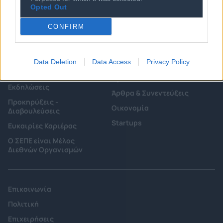
Ιστορικό
Opted Out
Εγγραφή Νέου Μέλους
Προνόμια Μελών
CONFIRM
Data Deletion
Data Access
Privacy Policy
Επιτροπές & Ομάδες
Τεχνολογικά Νέα
Εργασίας
Έρευνες - Μελέτες
Εκδηλώσεις
Άρθρα & Συνεντεύξεις
Προκηρύξεις -
Οικονομία
Διαβουλεύσεις
Startups
Ευκαιρίες Καριέρας
Ο ΣΕΠΕ είναι Μέλος
Διεθνών Οργανισμών
Επικοινωνία
Πολιτική
Επιχειρήσεις