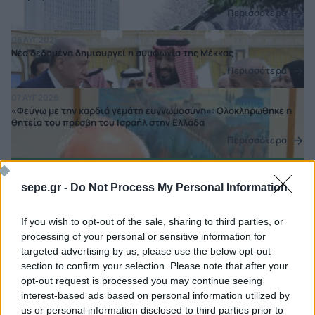
Περισσότερα
08 ΑΥΓ 2026
Νέα δεδομένα δημιουργεί η συμφωνία της Μέκκας
Περισσότερα
07 ΑΥΓ 2026
«Φεύγω με την καρδιά γεμάτη ευγνωμοσύνη»: Ολοκληρώθηκε η
θητεία του πρέσβη του Ισραήλ στην Ελλάδα
Περισσότερα
07 ΑΥΓ 2026
Τσουκαλάς: Η έκθεση του ΟΟΣΑ διαλύει το success story της
sepe.gr -
Do Not Process My Personal Information
κυβέρνησης
Περισσότερα
If you wish to opt-out of the sale, sharing to third parties, or
07 ΑΥΓ 2026
processing of your personal or sensitive information for
Σε κλίμα συγκίνησης το μνημόσυνο για τον έναν χρόνο από τον
targeted advertising by us, please use the below opt-out
θάνατο της Λένας Σαμαρά
section to confirm your selection. Please note that after your
Περισσότερα
opt-out request is processed you may continue seeing
interest-based ads based on personal information utilized by
us or personal information disclosed to third parties prior to