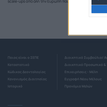
scale-ups από όλη την Ευρώπη που έχουν τη δυνατότητα 
Ποιος είναι ο ΣΕΠΕ
Διοικητικό Συμβούλιο/ 
Καταστατικό
Διοικητικό Προσωπικό &
Κώδικας Δεοντολογίας
Επιχειρήσεις - Μέλη
Κανονισμός Διαιτησίας
Εγγραφή Νέου Μέλους
Ιστορικό
Προνόμια Μελών