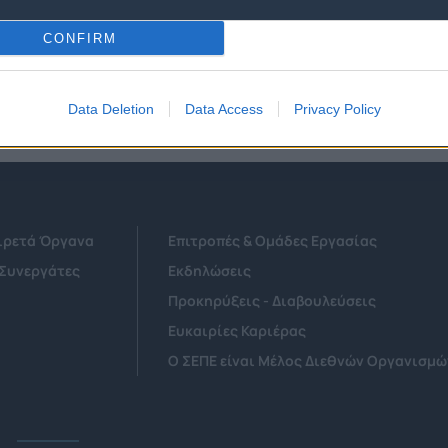
να γίνουν οι μελλοντικοί γίγαντες της ευρωπαϊκής τεχνολογί
CONFIRM
Data Deletion
Data Access
Privacy Policy
Αιρετά Όργανα
Επιτροπές & Ομάδες Εργασίας
 Συνεργάτες
Εκδηλώσεις
Προκηρύξεις - Διαβουλεύσεις
Ευκαιρίες Καριέρας
Ο ΣΕΠΕ είναι Μέλος Διεθνών Οργανισμώ