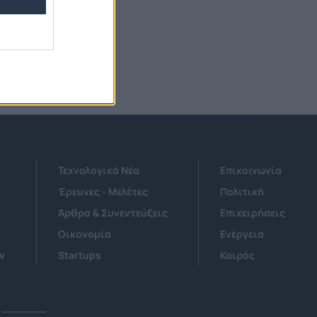
ας.
Τεχνολογικά Νέα
Επικοινωνία
Έρευνες - Μελέτες
Πολιτική
Άρθρα & Συνεντεύξεις
Επιχειρήσεις
Οικονομία
Ενέργεια
ν
Startups
Καιρός