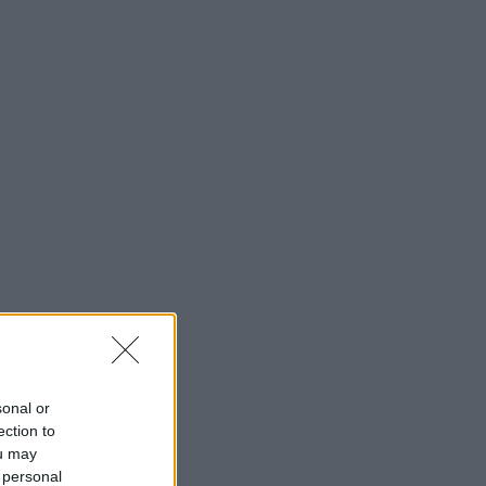
sonal or
ection to
ou may
 personal