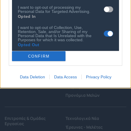
I want to opt-out of processing my
Personal Data for Targeted Advertising.
Opted In
I want to opt-out of Collection, Use,
Retention, Sale, and/or Sharing of my
Personal Data that Is Unrelated with the
Purposes for which it was collected.
Opted Out
Ποιος είναι ο ΣΕΠΕ
Διοικητικό Συμβούλιο/
Αιρετά Όργανα
CONFIRM
Καταστατικό
Διοικητικό Προσωπικό &
Κώδικας Δεοντολογίας
Συνεργάτες
Κανονισμός Διαιτησίας
Data Deletion
Data Access
Privacy Policy
Επιχειρήσεις - Μέλη
Ιστορικό
Εγγραφή Νέου Μέλους
Προνόμια Μελών
Επιτροπές & Ομάδες
Τεχνολογικά Νέα
Εργασίας
Έρευνες - Μελέτες