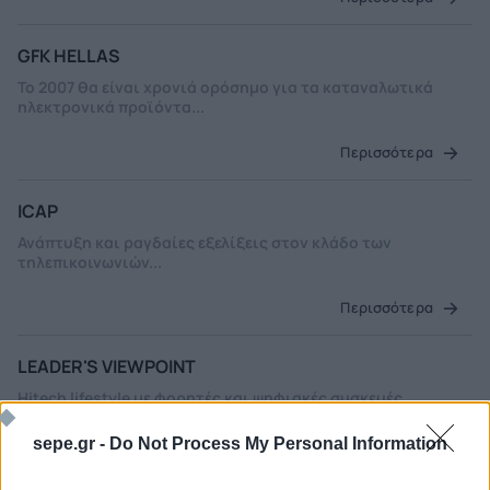
GFK HELLAS
Το 2007 θα είναι χρονιά ορόσημο για τα καταναλωτικά
ηλεκτρονικά προϊόντα...
Περισσότερα
ICAP
Ανάπτυξη και ραγδαίες εξελίξεις στον κλάδο των
τηλεπικοινωνιών...
Περισσότερα
LEADER'S VIEWPOINT
Hitech lifestyle με φορητές και ψηφιακές συσκευές...
Περισσότερα
sepe.gr -
Do Not Process My Personal Information