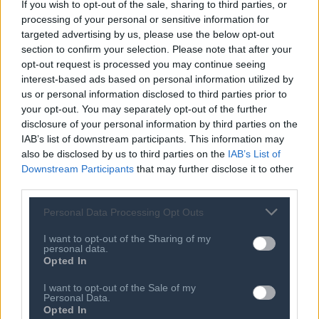
If you wish to opt-out of the sale, sharing to third parties, or
INTERNET
processing of your personal or sensitive information for
Δίκτυα Επόμενης Γενιάς...
targeted advertising by us, please use the below opt-out
section to confirm your selection. Please note that after your
Περισσότερα
opt-out request is processed you may continue seeing
interest-based ads based on personal information utilized by
CYBERSECURITY
us or personal information disclosed to third parties prior to
your opt-out. You may separately opt-out of the further
Αναπτύσσοντας ενα διεθνή χάρτη για την ασφάλεια στον
disclosure of your personal information by third parties on the
κυβερνοχώρο...
IAB’s list of downstream participants. This information may
also be disclosed by us to third parties on the
IAB’s List of
Περισσότερα
Downstream Participants
that may further disclose it to other
third parties.
ΔΡΑΣΕΙΣ ΣΕΠΕ
Personal Data Processing Opt Outs
Περισσότερα
I want to opt-out of the Sharing of my
personal data.
Opted In
ΔΙΑΒΑΣΤΕ ΑΚΟΜΗ
I want to opt-out of the Sale of my
Personal Data.
Opted In