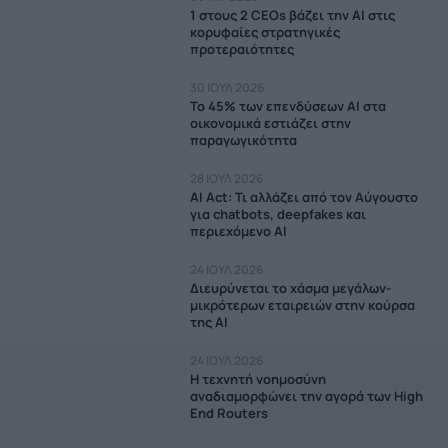
1 στους 2 CEOs βάζει την ΑΙ στις
κορυφαίες στρατηγικές
προτεραιότητες
30 ΙΟΥΛ 2026
Το 45% των επενδύσεων AI στα
οικονομικά εστιάζει στην
παραγωγικότητα
28 ΙΟΥΛ 2026
AI Act: Τι αλλάζει από τον Αύγουστο
για chatbots, deepfakes και
περιεχόμενο AI
24 ΙΟΥΛ 2026
Διευρύνεται το χάσμα μεγάλων-
μικρότερων εταιρειών στην κούρσα
της AI
24 ΙΟΥΛ 2026
Η τεχνητή νοημοσύνη
αναδιαμορφώνει την αγορά των High
End Routers