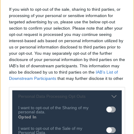
χρόνο τώρα για να ενισχύσει την κυβερνοασφάλεια του
If you wish to opt-out of the sale, sharing to third parties, or
έναντι εξελιγμένων απειλών. Ως παράδειγμα,
processing of your personal or sensitive information for
αναφέρθηκε η βελτίωση των ποσοστών απόκρισης σε
targeted advertising by us, please use the below opt-out
περιστατικά.
section to confirm your selection. Please note that after your
opt-out request is processed you may continue seeing
interest-based ads based on personal information utilized by
Η δέσμευση για την ενσωμάτωση της GenAI στην
us or personal information disclosed to third parties prior to
κυβερνοασφάλεια είναι ισχυρή, με το 90% των
your opt-out. You may separately opt-out of the further
εταιρειών να σχεδιάζουν να δώσουν προτεραιότητα στα
disclosure of your personal information by third parties on the
εργαλεία AI/ML και GenAI. Αυτό συνοδεύεται από
IAB’s list of downstream participants. This information may
also be disclosed by us to third parties on the
IAB’s List of
αναμενόμενη αύξηση των κονδυλίων του
Downstream Participants
that may further disclose it to other
προϋπολογισμού για τα εργαλεία GenAI.
third parties.
“Το 90% των εταιρειών θέτει ως προτεραιότητα τις
Personal Data Processing Opt Outs
επενδύσεις σε εργαλεία
GenAI
, αντανακλώντας μια
I want to opt-out of the Sharing of my
στρατηγική στροφή προς καινοτόμες λύσεις για την
personal data.
Opted In
ασφάλεια στον κυβερνοχώρο. Το ταξίδι προς ένα
ολοκληρωμένο τοπίο ασφάλειας
GenAI
θα προσφέρει
I want to opt-out of the Sale of my
Personal Data.