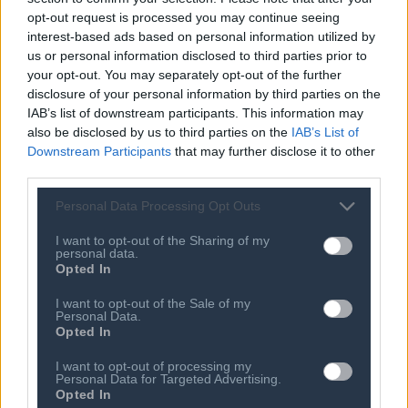
opt-out request is processed you may continue seeing
στο 30%. Οι απατεώνες σχεδιάζουν τα μηνύματά τους
interest-based ads based on personal information utilized by
με τρόπο που τα καθιστά απολύτως πειστικά,
us or personal information disclosed to third parties prior to
αξιοποιώντας την οικειότητα των χρηστών με γνωστές
your opt-out. You may separately opt-out of the further
εταιρείες, υπηρεσίες και καθημερινές διαδικασίες.
disclosure of your personal information by third parties on the
IAB’s list of downstream participants. This information may
also be disclosed by us to third parties on the
IAB’s List of
Ιδιαίτερο ενδιαφέρον παρουσιάζει το γεγονός ότι τα
Downstream Participants
that may further disclose it to other
θύματα προέρχονται σχεδόν ισόποσα από
third parties.
διαφορετικές ηλικιακές ομάδες. Η εικόνα καταρρίπτει
Personal Data Processing Opt Outs
το στερεότυπο ότι οι ψηφιακές απάτες αφορούν,
κυρίως, μεγαλύτερους σε ηλικία χρήστες.
I want to opt-out of the Sharing of my
personal data.
Opted In
Αντίθετα, οι Millennials εμφανίζονται ως η ομάδα, που
είναι περισσότερο εκτεθειμένη σε επενδυτικές και
I want to opt-out of the Sale of my
Personal Data.
χρηματοοικονομικές απάτες, καθώς το 40% όσων
Opted In
συμμετείχαν στην έρευνα δήλωσε ότι έχει επηρεαστεί
I want to opt-out of processing my
από αντίστοιχες πρακτικές. Η αναζήτηση οικονομικής
Personal Data for Targeted Advertising.
Opted In
ασφάλειας και καλύτερων αποδόσεων φαίνεται να