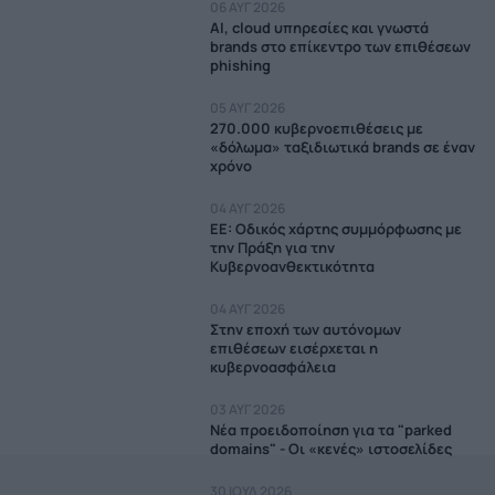
06 ΑΥΓ 2026
AI, cloud υπηρεσίες και γνωστά
brands στο επίκεντρο των επιθέσεων
phishing
05 ΑΥΓ 2026
270.000 κυβερνοεπιθέσεις με
«δόλωμα» ταξιδιωτικά brands σε έναν
χρόνο
04 ΑΥΓ 2026
EE: Οδικός χάρτης συμμόρφωσης με
την Πράξη για την
Κυβερνοανθεκτικότητα
04 ΑΥΓ 2026
Στην εποχή των αυτόνομων
επιθέσεων εισέρχεται η
κυβερνοασφάλεια
03 ΑΥΓ 2026
Νέα προειδοποίηση για τα "parked
domains" - Οι «κενές» ιστοσελίδες
30 ΙΟΥΛ 2026