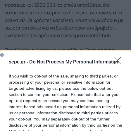
ποσά έως και $500.000, τα οποία υποτίθεται ότι
καλύπτουν εισιτήρια, μετακινήσεις και διαμονή για το
Μουντιάλ. Οι χρήστες καλούνται να επικοινωνήσουν με
τους αποστολείς για να διεκδικήσουν το «βραβείο»,
ανοίγοντας τον δρόμο για οικονομική εξαπάτηση.
Παράλληλα, η Kaspersky εντοπίζει αύξηση σε spam
email και ανεπιθύμητες διαφημίσεις, που σχετίζονται
sepe.gr -
Do Not Process My Personal Information
με τη διοργάνωση, ορισμένες εκ των οποίων περιέχουν
κακόβουλο περιεχόμενο. Το φαινόμενο αυτό
If you wish to opt-out of the sale, sharing to third parties, or
επιβεβαιώνει ότι οι μεγάλες αθλητικές διοργανώσεις
processing of your personal or sensitive information for
λειτουργούν ως «μαγνήτης» για τους επιτιθέμενους, οι
targeted advertising by us, please use the below opt-out
section to confirm your selection. Please note that after your
οποίοι εκμεταλλεύονται τη μαζικότητα και τον
opt-out request is processed you may continue seeing
ενθουσιασμό του κοινού.
interest-based ads based on personal information utilized by
us or personal information disclosed to third parties prior to
«Δυστυχώς, οι μεγάλες αθλητικές διοργανώσεις, που
your opt-out. You may separately opt-out of the further
απευθύνονται στο ευρύ κοινό δεν περνούν ποτέ
disclosure of your personal information by third parties on the