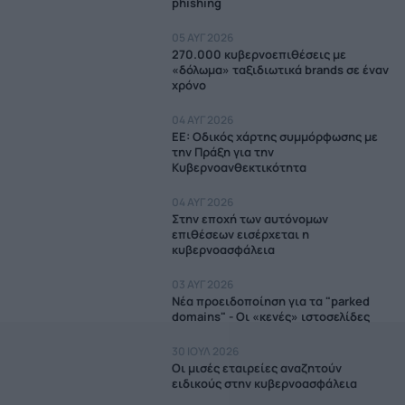
phishing
05 ΑΥΓ 2026
270.000 κυβερνοεπιθέσεις με
«δόλωμα» ταξιδιωτικά brands σε έναν
χρόνο
04 ΑΥΓ 2026
EE: Οδικός χάρτης συμμόρφωσης με
την Πράξη για την
Κυβερνοανθεκτικότητα
04 ΑΥΓ 2026
Στην εποχή των αυτόνομων
επιθέσεων εισέρχεται η
κυβερνοασφάλεια
03 ΑΥΓ 2026
Νέα προειδοποίηση για τα "parked
domains" - Οι «κενές» ιστοσελίδες
30 ΙΟΥΛ 2026
Οι μισές εταιρείες αναζητούν
ειδικούς στην κυβερνοασφάλεια