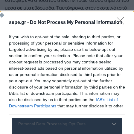
κατάφερε να αποκαταστήσει πλήρως τα συστήματα του
μέσα σε μία εβδομάδα. Ταυτόχρονα, στον σκοτεινό ιστό
εμφανίζονται συνεχώς προς πώληση δεδομένα
sepe.gr -
Do Not Process My Personal Information
φοιτητών, από δελτία επιδόσεων μέχρι πλαστά
πιστοποιητικά, ενώ σε ακραίες περιπτώσεις, όπως
If you wish to opt-out of the sale, sharing to third parties, or
εκείνη του Lincoln College στο Ιλινόις, οι συνέπειες
processing of your personal or sensitive information for
υπήρξαν καταστροφικές με το οριστικό κλείσιμο του
targeted advertising by us, please use the below opt-out
ιδρύματος.
section to confirm your selection. Please note that after your
opt-out request is processed you may continue seeing
Ο ρόλος της ΑΙ
interest-based ads based on personal information utilized by
us or personal information disclosed to third parties prior to
Η Τεχνητή Νοημοσύνη αποτελεί πλέον καταλύτη τόσο
your opt-out. You may separately opt-out of the further
disclosure of your personal information by third parties on the
για τους επιτιθέμενους, όσο και για τους αμυνόμενους.
IAB’s list of downstream participants. This information may
Από τη μία πλευρά, επιτρέπει την παραγωγή deepfake
also be disclosed by us to third parties on the
IAB’s List of
phishing μηνυμάτων, την αυτοματοποίηση επιθέσεων
Downstream Participants
that may further disclose it to other
κλοπής κωδικών και τη δημιουργία χιλιάδων
third parties.
κακόβουλων domains, που μιμούνται εκπαιδευτικές
Personal Data Processing Opt Outs
πλατφόρμες.