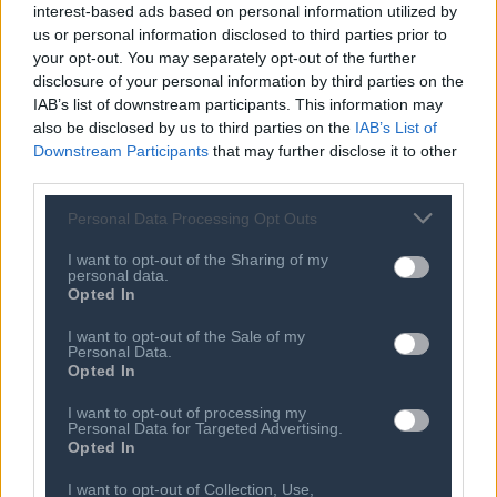
interest-based ads based on personal information utilized by
us or personal information disclosed to third parties prior to
31 ΙΟΥΛ 2026
your opt-out. You may separately opt-out of the further
Η COSMOTE TELEKOM στους
"Europe's Climate Leaders" των
disclosure of your personal information by third parties on the
Financial Times για 4η συνεχόμενη
IAB’s list of downstream participants. This information may
χρονιά
also be disclosed by us to third parties on the
IAB’s List of
30 ΙΟΥΛ 2026
Downstream Participants
that may further disclose it to other
Συμβούλιο Cyta: Απολογισμός
third parties.
θητείας Φεβρουάριος 2024
Personal Data Processing Opt Outs
I want to opt-out of the Sharing of my
personal data.
Opted In
I want to opt-out of the Sale of my
Personal Data.
Opted In
I want to opt-out of processing my
Personal Data for Targeted Advertising.
Opted In
Ποιος είναι ο ΣΕΠΕ
Διοικητικό Συμβούλιο/
Αιρετά Όργανα
I want to opt-out of Collection, Use,
Καταστατικό