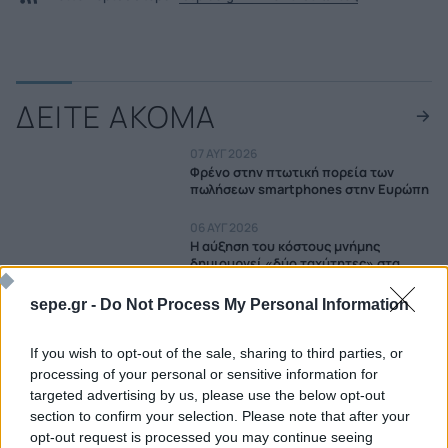
ΔΕΙΤΕ ΑΚΟΜΑ
07 ΑΥΓ 2026
Φρένο στην πτωτική πορεία των
πωλήσεων smartphones στην Ευρώπη
06 ΑΥΓ 2026
Η αύξηση του κόστους μνήμης
δημιουργεί «δύο ταχύτητες» στα
smartphones
sepe.gr -
Do Not Process My Personal Information
04 ΑΥΓ 2026
Στο χαμηλότερο επίπεδο των
If you wish to opt-out of the sale, sharing to third parties, or
τελευταίων 13 ετών η αγορά
smartphones
processing of your personal or sensitive information for
targeted advertising by us, please use the below opt-out
03 ΑΥΓ 2026
section to confirm your selection. Please note that after your
Ανάπτυξη 21% για τα αναδιπλούμενα
opt-out request is processed you may continue seeing
smartphones το 2026