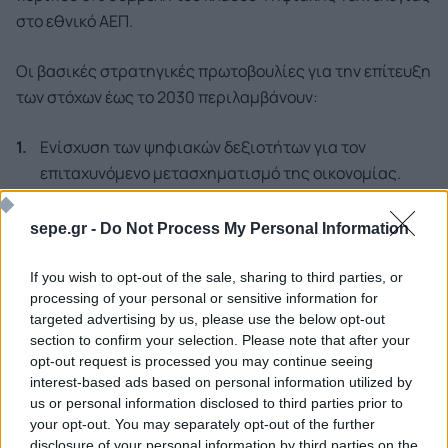
στο εθνικό ΑΕΠ.
Οι βασικές στρατηγικές πρωτοβουλίες για την επίτευξη
των στόχων έως το 2030 περιλαμβάνουν:
Ενίσχυση των ψηφιακών δεξιοτήτων για τον
επιταχυνόμενο μετασχηματισμό της οικονομίας.
Προώθηση εφαρμοσμένης Έρευνας & Ανάπτυξης
sepe.gr -
Do Not Process My Personal Information
(R&D) για την ενίσχυση της ανταγωνιστικότητας και
της μελλοντικής ετοιμότητας.
If you wish to opt-out of the sale, sharing to third parties, or
processing of your personal or sensitive information for
Επιτάχυνση της ηλεκτρονικής διακυβέρνησης μέσω
targeted advertising by us, please use the below opt-out
υιοθέτησης μηχανισμών μέσω υιοθέτησης
section to confirm your selection. Please note that after your
μηχανισμών έγκαιρης παρέμβασης και
opt-out request is processed you may continue seeing
αυτοματοποίησης υπηρεσιών και της Αρχής «Once-
interest-based ads based on personal information utilized by
Only»
us or personal information disclosed to third parties prior to
your opt-out. You may separately opt-out of the further
Ενίσχυση της εξωστρέφειας του κλάδου Ψηφιακής
disclosure of your personal information by third parties on the