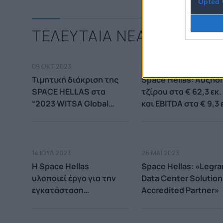
Opted 
ΤΕΛΕΥΤΑΙΑ ΝΕΑ
09 ΟΚΤ 2023
29 ΣΕΠ 2023
Τιμητική διάκριση της
Space Hellas: Αύξησ
SPACE HELLAS στα
τζίρου στα € 62,3 εκ.
“2023 WITSA Global
και EBITDA στα € 9,3 
Innovation & Tech
το Α’ εξάμηνο 2023
Excellence Awards”
14 ΙΟΥΛ 2023
26 ΜΑΪ́ 2023
Η Space Hellas
Space Hellas: «Legr
υλοποιεί έργο για την
Data Center Solution
εγκατάσταση
Accredited Partner»
υποδομών Internet of
Things (IoT) στο