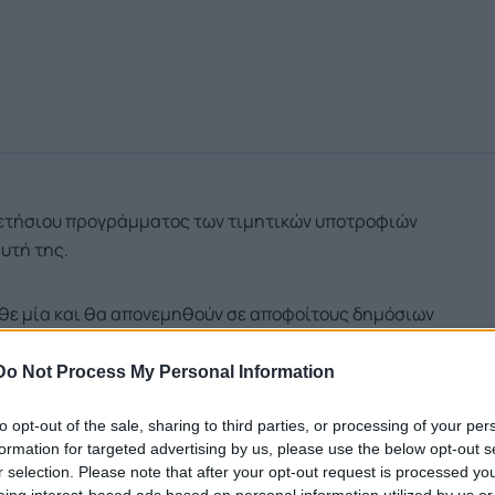
υ ετήσιου προγράμματος των τιμητικών υποτροφιών
υτή της.
κάθε μία και θα απονεμηθούν σε αποφοίτους δημόσιων
ς ή ισότιμων ανώτατων εκπαιδευτικών ιδρυμάτων του
αϊκό έτος 2023-2024, σε ελληνικά δημόσια Πανεπιστήμια,
Do Not Process My Personal Information
ην περιοχή των τεχνολογιών πληροφορικής και επικοινωνιών
to opt-out of the sale, sharing to third parties, or processing of your per
τυα επικοινωνιών, κυβερνοασφάλεια (Cyber Security) και
formation for targeted advertising by us, please use the below opt-out s
r selection. Please note that after your opt-out request is processed y
eing interest-based ads based on personal information utilized by us or