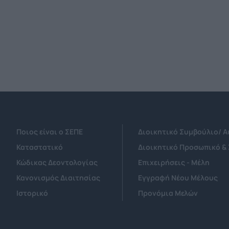
Πανεπιστημιακό Γενικό
Νοσοκομείο
Θεσσαλονίκης ΑΧΕΠΑ,
με λύσεις SenseOne &
Draxis Environmental
Technology
Ποιος είναι ο ΣΕΠΕ
Διοικητικό Συμβούλιο/ 
Καταστατικό
Διοικητικό Προσωπικό &
Κώδικας Δεοντολογίας
Επιχειρήσεις - Μέλη
Κανονισμός Διαιτησίας
Εγγραφή Νέου Μέλους
Ιστορικό
Προνόμια Μελών