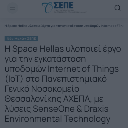
Newsletter Email*
Η Space Hellas υλοποιεί έργο για την εγκατάσταση υποδομών Internet of Thin
Νέα Μελών ΣΕΠΕ
Η Space Hellas υλοποιεί έργο
για την εγκατάσταση
υποδομών Internet of Things
(IoT) στο Πανεπιστημιακό
Γενικό Νοσοκομείο
Θεσσαλονίκης ΑΧΕΠΑ, με
λύσεις SenseOne & Draxis
Environmental Technology