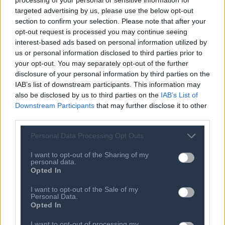
πολιτικών από το Νοσοκομείο, μέσω συγκεκριμένων
targeted advertising by us, please use the below opt-out
δεικτών περιβαλλοντικής απόδοσης και εξοικονόμησης
section to confirm your selection. Please note that after your
πόρων.
opt-out request is processed you may continue seeing
interest-based ads based on personal information utilized by
Με την εγκατάσταση του συστήματος και των ευφυών
us or personal information disclosed to third parties prior to
your opt-out. You may separately opt-out of the further
αισθητήρων σε κομβικά σημεία του Γενικού
disclosure of your personal information by third parties on the
Νοσοκομείου Θεσσαλονίκης ΑΧΕΠΑ θα επιτευχθεί η
IAB’s list of downstream participants. This information may
παρακολούθηση σε πραγματικό χρόνο και παράλληλα
also be disclosed by us to third parties on the
IAB’s List of
θα συγκεντρώνονται δεδομένα, ώστε σε βάθος χρόνου
Downstream Participants
that may further disclose it to other
third parties.
και με βάση τις υποδείξεις του ευφυούς συστήματος να
υλοποιούνται στοχευμένες παρεμβάσεις προγνωστικής
Personal Data Processing Opt Outs
υποστήριξης του νοσοκομείου.
I want to opt-out of the Sharing of my
personal data.
Η Space Hellas, με το οικοσύστημα των εταιρειών του
Opted In
Ομίλου και της θυγατρικής της εταιρείας SenseOne,
I want to opt-out of the Sale of my
καθώς και της Draxis Environmental Technology
Personal Data.
Opted In
βασικού συνεργάτη σε αντίστοιχες λύσεις, φέρει υψηλή
τεχνογνωσία και εμπειρία στην υλοποίηση έργων
I want to opt-out of processing my