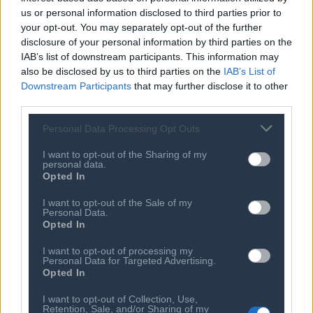
06 ΑΥΓ 2026
us or personal information disclosed to third parties prior to
Η τεχνητή νοημοσύνη δημιούργησε
your opt-out. You may separately opt-out of the further
ιούς που δεν υπάρχουν στη φύση
disclosure of your personal information by third parties on the
IAB’s list of downstream participants. This information may
06 ΑΥΓ 2026
Ο Τραμπ διαψεύδει τα σενάρια ρήξης
also be disclosed by us to third parties on the
IAB’s List of
με τον Χέγκσεθ για τις ελλείψεις
Downstream Participants
that may further disclose it to other
πυρομαχικών
third parties.
Personal Data Processing Opt Outs
I want to opt-out of the Sharing of my
personal data.
Opted In
I want to opt-out of the Sale of my
Personal Data.
Opted In
I want to opt-out of processing my
Personal Data for Targeted Advertising.
Ποιος είναι ο ΣΕΠΕ
Διοικητικό Συμβούλιο/
Opted In
Αιρετά Όργανα
Καταστατικό
I want to opt-out of Collection, Use,
Διοικητικό Προσωπικό &
Retention, Sale, and/or Sharing of my