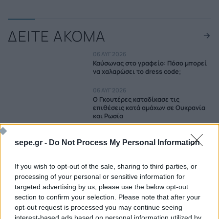
ΔΕΙΤΕ ΑΚΟΜΑ
06 ΑΥΓ 2026
Καύσωνας στο γραφείο: Πόσο μπορεί
να χαλαρώσει το dress code;
06 ΑΥΓ 2026
Ο Γκουτέρες καταδίκασε τις
επιθέσεις κατά αμάχων σε Ουκρανία
και Ρωσία
06 ΑΥΓ 2026
sepe.gr -
Do Not Process My Personal Information
Δημοσκόπηση στη Γερμανία:
Εκτοξεύεται το AfD, σταθερά
αντιδημοφιλής ο Μερτς
If you wish to opt-out of the sale, sharing to third parties, or
processing of your personal or sensitive information for
06 ΑΥΓ 2026
targeted advertising by us, please use the below opt-out
Σλοβακία: Ρεκόρ υψηλής
θερμοκρασίας με 42,2 βαθμούς
section to confirm your selection. Please note that after your
Κελσίου
opt-out request is processed you may continue seeing
interest-based ads based on personal information utilized by