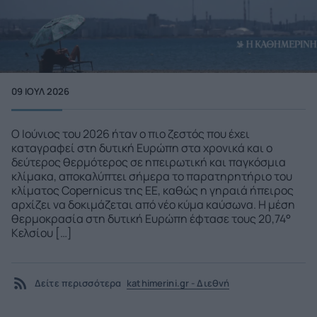
09 ΙΟΥΛ 2026
Ο Ιούνιος του 2026 ήταν ο πιο ζεστός που έχει
καταγραφεί στη δυτική Ευρώπη στα χρονικά και ο
δεύτερος θερμότερος σε ηπειρωτική και παγκόσμια
κλίμακα, αποκαλύπτει σήμερα το παρατηρητήριο του
κλίματος Copernicus της ΕΕ, καθώς η γηραιά ήπειρος
αρχίζει να δοκιμάζεται από νέο κύμα καύσωνα. Η μέση
θερμοκρασία στη δυτική Ευρώπη έφτασε τους 20,74°
Κελσίου […]
Δείτε περισσότερα
kathimerini.gr - Διεθνή