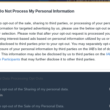
Do Not Process My Personal Information
to opt-out of the sale, sharing to third parties, or processing of your per
formation for targeted advertising by us, please use the below opt-out s
r selection. Please note that after your opt-out request is processed y
eing interest-based ads based on personal information utilized by us or
disclosed to third parties prior to your opt-out. You may separately opt-
Μέτε Φρέντρικσεν από τη σύνοδο κορυφής του ΝΑΤΟ.
losure of your personal information by third parties on the IAB’s list of
. This information may also be disclosed by us to third parties on the
IA
Participants
that may further disclose it to other third parties.
l Data Processing Opt Outs
o opt-out of the Sharing of my personal data.
In
Περισσότ
o opt-out of the Sale of my Personal Data.