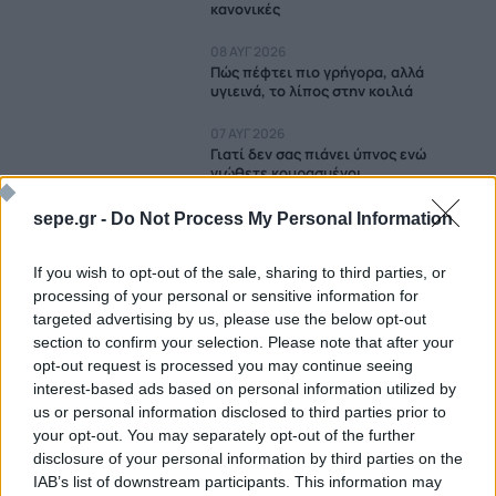
κανονικές
08 ΑΥΓ 2026
Πώς πέφτει πιο γρήγορα, αλλά
υγιεινά, το λίπος στην κοιλιά
07 ΑΥΓ 2026
Γιατί δεν σας πιάνει ύπνος ενώ
νιώθετε κουρασμένοι
07 ΑΥΓ 2026
sepe.gr -
Do Not Process My Personal Information
Πώς θα καταλάβετε αν είναι
αιμορροΐδες ή πολύποδες
If you wish to opt-out of the sale, sharing to third parties, or
processing of your personal or sensitive information for
06 ΑΥΓ 2026
Διεισδυτικός στρεπτόκοκκος Α
targeted advertising by us, please use the below opt-out
(iGAS): Επείγοντα συμπτώματα και
section to confirm your selection. Please note that after your
αντιμετώπιση
opt-out request is processed you may continue seeing
interest-based ads based on personal information utilized by
05 ΑΥΓ 2026
us or personal information disclosed to third parties prior to
Πώς ανακόπτεται η ρευματοειδής
your opt-out. You may separately opt-out of the further
αρθρίτιδα στα αρχικά της στάδια
disclosure of your personal information by third parties on the
IAB’s list of downstream participants. This information may