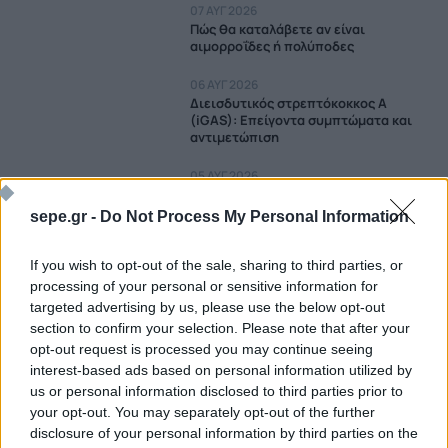
07 ΑΥΓ 2026
Πώς θα καταλάβετε αν είναι
αιμορροΐδες ή πολύποδες
06 ΑΥΓ 2026
Διεισδυτικός στρεπτόκοκκος Α
(iGAS): Επείγοντα συμπτώματα και
αντιμετώπιση
05 ΑΥΓ 2026
Πώς ανακόπτεται η ρευματοειδής
αρθρίτιδα στα αρχικά της στάδια
sepe.gr -
Do Not Process My Personal Information
05 ΑΥΓ 2026
If you wish to opt-out of the sale, sharing to third parties, or
Πάνω από διπλάσιες πιθανότητες για
καρδιακά όσοι έχουν δυσκοιλιότητα
processing of your personal or sensitive information for
targeted advertising by us, please use the below opt-out
04 ΑΥΓ 2026
section to confirm your selection. Please note that after your
Τι συμβαίνει τις μέρες ακριβώς πριν
opt-out request is processed you may continue seeing
το εγκεφαλικό
interest-based ads based on personal information utilized by
us or personal information disclosed to third parties prior to
03 ΑΥΓ 2026
your opt-out. You may separately opt-out of the further
Πόνος στα πέλματα: Πότε είναι
σύμπτωμα νόσου
disclosure of your personal information by third parties on the