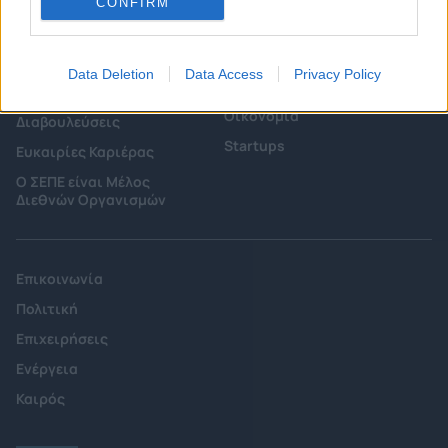
CONFIRM
Επιτροπές & Ομάδες
Τεχνολογικά Νέα
Εργασίας
Έρευνες - Μελέτες
Εκδηλώσεις
Data Deletion
Data Access
Privacy Policy
Άρθρα & Συνεντεύξεις
Προκηρύξεις -
Οικονομία
Διαβουλεύσεις
Startups
Ευκαιρίες Καριέρας
Ο ΣΕΠΕ είναι Μέλος
Διεθνών Οργανισμών
Επικοινωνία
Πολιτική
Επιχειρήσεις
Ενέργεια
Καιρός