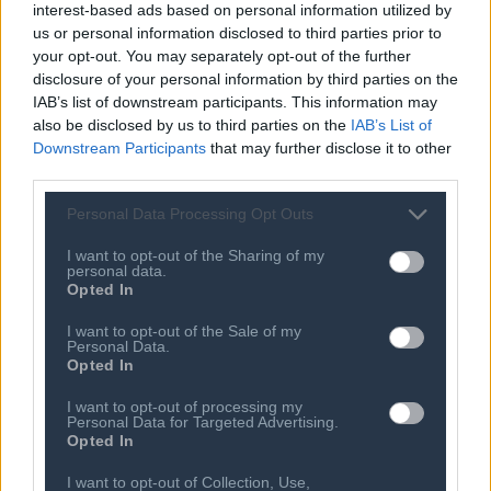
interest-based ads based on personal information utilized by
χρονιά
us or personal information disclosed to third parties prior to
30 ΙΟΥΛ 2026
Συμβούλιο Cyta: Απολογισμός
your opt-out. You may separately opt-out of the further
θητείας Φεβρουάριος 2024
disclosure of your personal information by third parties on the
IAB’s list of downstream participants. This information may
29 ΙΟΥΛ 2026
also be disclosed by us to third parties on the
IAB’s List of
Kώστας Νεμπής: Επέκταση του ΟΤΕ σε
Downstream Participants
that may further disclose it to other
Cloud, ICT, AI και κυβερνοασφάλεια.
third parties.
Νέες ευκαιρίες πέρα από τις
τηλεπικοινωνίες
Personal Data Processing Opt Outs
I want to opt-out of the Sharing of my
personal data.
Opted In
I want to opt-out of the Sale of my
Personal Data.
Opted In
I want to opt-out of processing my
Personal Data for Targeted Advertising.
Opted In
Ποιος είναι ο ΣΕΠΕ
Διοικητικό Συμβούλιο/
Αιρετά Όργανα
I want to opt-out of Collection, Use,
Καταστατικό