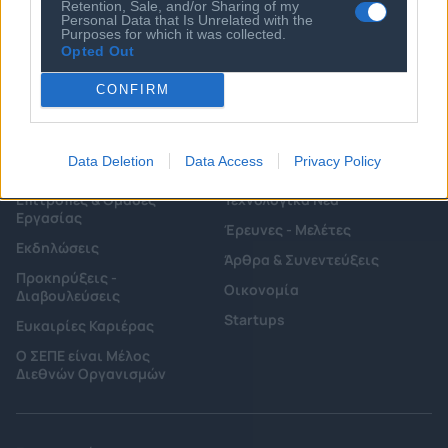
Retention, Sale, and/or Sharing of my
Διοικητικό Προσωπικό &
Personal Data that Is Unrelated with the
Κώδικας Δεοντολογίας
Συνεργάτες
Purposes for which it was collected.
Opted Out
Κανονισμός Διαιτησίας
Επιχειρήσεις - Μέλη
Ιστορικό
Εγγραφή Νέου Μέλους
CONFIRM
Προνόμια Μελών
Data Deletion
Data Access
Privacy Policy
Επιτροπές & Ομάδες
Τεχνολογικά Νέα
Εργασίας
Έρευνες - Μελέτες
Εκδηλώσεις
Άρθρα & Συνεντεύξεις
Προκηρύξεις -
Οικονομία
Διαβουλεύσεις
Startups
Ευκαιρίες Καριέρας
Ο ΣΕΠΕ είναι Μέλος
Διεθνών Οργανισμών