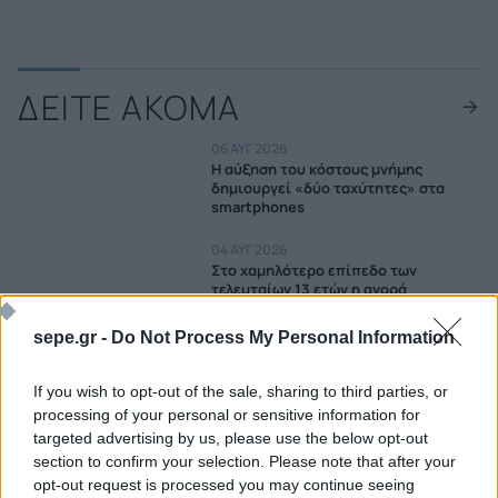
ΔΕΙΤΕ ΑΚΟΜΑ
06 ΑΥΓ 2026
Η αύξηση του κόστους μνήμης
δημιουργεί «δύο ταχύτητες» στα
smartphones
04 ΑΥΓ 2026
Στο χαμηλότερο επίπεδο των
τελευταίων 13 ετών η αγορά
smartphones
sepe.gr -
Do Not Process My Personal Information
03 ΑΥΓ 2026
Ανάπτυξη 21% για τα αναδιπλούμενα
smartphones το 2026
If you wish to opt-out of the sale, sharing to third parties, or
processing of your personal or sensitive information for
31 ΙΟΥΛ 2026
targeted advertising by us, please use the below opt-out
Η COSMOTE TELEKOM στους
section to confirm your selection. Please note that after your
"Europe's Climate Leaders" των
opt-out request is processed you may continue seeing
Financial Times για 4η συνεχόμενη