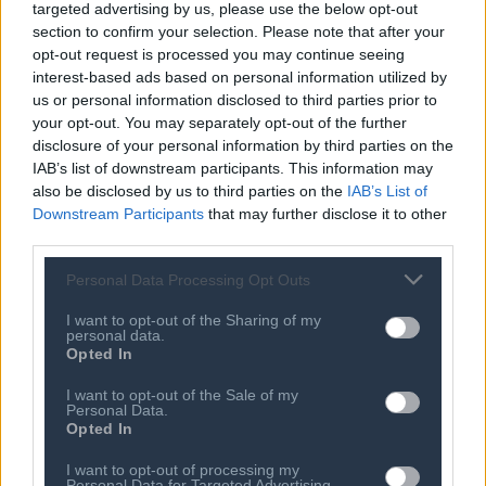
targeted advertising by us, please use the below opt-out
Ανάπτυξη 21% για τα αναδιπλούμενα
smartphones το 2026
section to confirm your selection. Please note that after your
opt-out request is processed you may continue seeing
31 ΙΟΥΛ 2026
interest-based ads based on personal information utilized by
Η COSMOTE TELEKOM στους
us or personal information disclosed to third parties prior to
"Europe's Climate Leaders" των
your opt-out. You may separately opt-out of the further
Financial Times για 4η συνεχόμενη
disclosure of your personal information by third parties on the
χρονιά
IAB’s list of downstream participants. This information may
30 ΙΟΥΛ 2026
Συμβούλιο Cyta: Απολογισμός
also be disclosed by us to third parties on the
IAB’s List of
θητείας Φεβρουάριος 2024
Downstream Participants
that may further disclose it to other
third parties.
29 ΙΟΥΛ 2026
Kώστας Νεμπής: Επέκταση του ΟΤΕ σε
Personal Data Processing Opt Outs
Cloud, ICT, AI και κυβερνοασφάλεια.
Νέες ευκαιρίες πέρα από τις
I want to opt-out of the Sharing of my
τηλεπικοινωνίες
personal data.
Opted In
I want to opt-out of the Sale of my
Personal Data.
Opted In
I want to opt-out of processing my
Personal Data for Targeted Advertising.