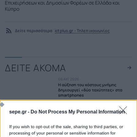
Επιχειρήσεων και Δημοσίων Φορέων σε Ελλάδα και
Κύπρο
Δείτε περισσότερα
ictplus.gr - Τηλεπικοινωνίες
ΔΕΙΤΕ ΑΚΟΜΑ
06 ΑΥΓ 2026
Η αύξηση του κόστους μνήμης
δημιουργεί «δύο ταχύτητες» στα
smartphones
04 ΑΥΓ 2026
sepe.gr -
Do Not Process My Personal Information
Στο χαμηλότερο επίπεδο των
τελευταίων 13 ετών η αγορά
smartphones
If you wish to opt-out of the sale, sharing to third parties, or
processing of your personal or sensitive information for
03 ΑΥΓ 2026