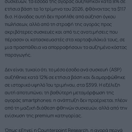
συσκευών, τα έσοδα της αγοράς αυξήθηκαν κατά 8% σε
ετήσια βάση το 1ο τρίμηνο του 2026, φθάνοντας τα $117
δισ. Η άνοδος αυτή δεν προήλθε από αύξηση όγκου
πωλήσεων, αλλά από τη στροφή της αγοράς προς
ακριβότερες συσκευές και από τις ανατιμήσεις που
πέρασαν οι κατασκευαστές στα χαρτοφυλάκιά τους, σε
μια προσπάθεια να απορροφήσουν το αυξημένο κόστος
παραγωγής.
Δεν είναι τυχαίο ότι το μέσο έσοδο ανά συσκευή (ASP)
αυξήθηκε κατά 12% σε ετήσια βάση και διαμορφώθηκε
σε ιστορικό υψηλό 1ου τριμήνου, στα $399. Η εξέλιξη
αυτή αποτυπώνει τη βαθύτερη μεταμόρφωση της
αγοράς smartphones: η ανάπτυξη δεν προέρχεται πλέον
από τη μαζική διάθεση φθηνών συσκευών, αλλά από την
ενίσχυση της premium κατηγορίας.
Όπως εξηγεί η Counterpoint Research, η αγορά περνά