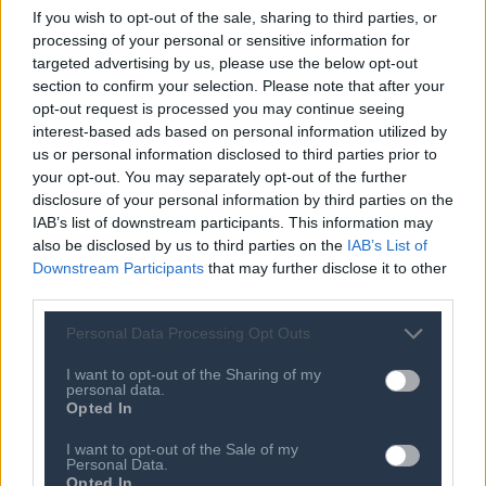
If you wish to opt-out of the sale, sharing to third parties, or
παγκόσμιας αγοράς σε επίπεδο αποστολών κατά το 1ο
processing of your personal or sensitive information for
τρίμηνο, εξασφαλίζοντας μερίδιο 21%.
targeted advertising by us, please use the below opt-out
section to confirm your selection. Please note that after your
Στη δεύτερη θέση βρέθηκε η Samsung, η οποία
opt-out request is processed you may continue seeing
interest-based ads based on personal information utilized by
διατήρησε μερίδιο 18% στα έσοδα της αγοράς, ενώ οι
us or personal information disclosed to third parties prior to
αποστολές της αντιστοιχούσαν στο 21% της
your opt-out. You may separately opt-out of the further
παγκόσμιας αγοράς. Αν και οι συνολικές αποστολές
disclosure of your personal information by third parties on the
παρέμειναν στάσιμες, η Samsung πέτυχε αύξηση
IAB’s list of downstream participants. This information may
also be disclosed by us to third parties on the
IAB’s List of
εσόδων κατά 4%, υποστηριζόμενη από την άνοδο του
Downstream Participants
that may further disclose it to other
ASP και τη θετική πορεία της σειράς Galaxy S26.
third parties.
Στον αντίποδα, η Xiaomi κατέγραψε τη μεγαλύτερη
Personal Data Processing Opt Outs
πτώση μεταξύ των μεγάλων brands. Οι αποστολές της
I want to opt-out of the Sharing of my
μειώθηκαν κατά 19% και τα έσοδα κατά 18%, καθώς η
personal data.
Opted In
ισχυρή παρουσία της στις χαμηλές και μεσαίες
κατηγορίες την εξέθεσε περισσότερο στις αυξήσεις
I want to opt-out of the Sale of my
Personal Data.
κόστους και στις πιέσεις ζήτησης.
Opted In