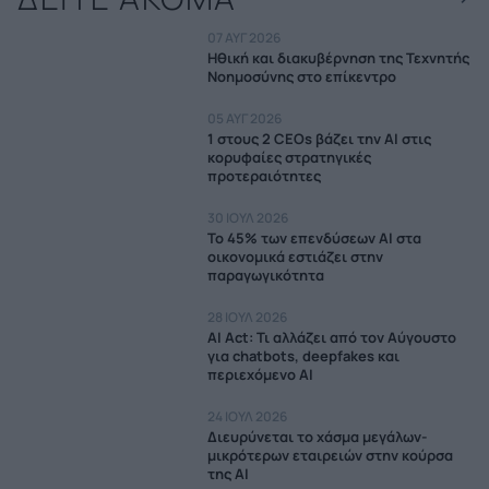
07 ΑΥΓ 2026
Ηθική και διακυβέρνηση της Τεχνητής
Νοημοσύνης στο επίκεντρο
05 ΑΥΓ 2026
1 στους 2 CEOs βάζει την ΑΙ στις
κορυφαίες στρατηγικές
προτεραιότητες
30 ΙΟΥΛ 2026
Το 45% των επενδύσεων AI στα
οικονομικά εστιάζει στην
παραγωγικότητα
28 ΙΟΥΛ 2026
AI Act: Τι αλλάζει από τον Αύγουστο
για chatbots, deepfakes και
περιεχόμενο AI
24 ΙΟΥΛ 2026
Διευρύνεται το χάσμα μεγάλων-
μικρότερων εταιρειών στην κούρσα
της AI