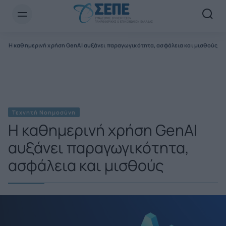
Newsletter Email*
η
Η καθημερινή χρήση GenAI αυξάνει παραγωγικότητα, ασφάλεια και μισθούς
Τεχνητή Νοημοσύνη
Η καθημερινή χρήση GenAI
αυξάνει παραγωγικότητα,
ασφάλεια και μισθούς