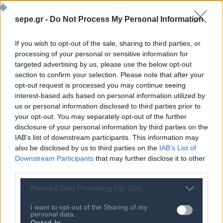
τεράστιο περιθώριο ωρίμανσης, αλλά και κινδύνους
απόκλισης, μεταξύ όσων αξιοποιούν την τεχνολογία και
sepe.gr -
Do Not Process My Personal Information
όσων μένουν πίσω.
If you wish to opt-out of the sale, sharing to third parties, or
Η έρευνα καταγράφει μια ανησυχητική
processing of your personal or sensitive information for
πραγματικότητα: οι εργαζόμενοι που έχουν πρόσβαση
targeted advertising by us, please use the below opt-out
section to confirm your selection. Please note that after your
σε εκπαίδευση και πόρους φαίνεται να διευρύνουν το
opt-out request is processed you may continue seeing
προβάδισμά τους. Μόνο το 51% των εργαζομένων χωρίς
interest-based ads based on personal information utilized by
διευθυντικό ρόλο θεωρεί ότι διαθέτει τους πόρους για
us or personal information disclosed to third parties prior to
μάθηση, έναντι 66% των διευθυντών και 72% των
your opt-out. You may separately opt-out of the further
disclosure of your personal information by third parties on the
ανώτερων στελεχών.
IAB’s list of downstream participants. This information may
also be disclosed by us to third parties on the
IAB’s List of
Η εικόνα γίνεται ακόμη πιο έντονη στους χρήστες AI: το
Downstream Participants
that may further disclose it to other
75% όσων αξιοποιούν την τεχνολογία καθημερινά
third parties.
δηλώνει ότι έχει τα εργαλεία για να εξελιχθεί, έναντι
Personal Data Processing Opt Outs
μόλις 59% των περιστασιακών χρηστών. Παράλληλα, το
54% των εργαζομένων συνολικά δηλώνει ότι εργάζεται
I want to opt-out of the Sharing of my
personal data.
σε περιβάλλον, που αντιμετωπίζει την αποτυχία ως
Opted In