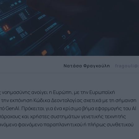
Νατάσα Φραγκούλη
fragouli@
 νοημοσύνης ανοίγει η Ευρώπη, με την Ευρωπαϊκή
α την εκπόνηση Κώδικα Δεοντολογίας σχετικά με τη σήμανση
ό GenΑΙ. Πρόκειται για ένα κρίσιμο βήμα εφαρμογής του AI
α πάροχους και χρήστες συστημάτων γενετικής τεχνητής
ξανόμενο φαινόμενο παραπλανητικού ή πλήρως συνθετικού