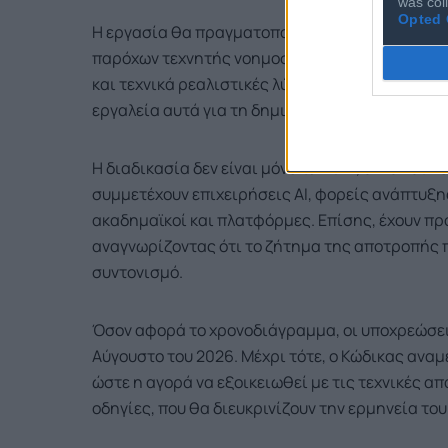
was col
Opted 
Η εργασία θα πραγματοποιηθεί μέσω δύο ομάδω
παρόχων τεχνητής νοημοσύνης, διασφαλίζοντας
και τεχνικά ρεαλιστικές λύσεις σήμανσης. Η δε
εργαλεία αυτά για τη δημιουργία περιεχομένου,
Η διαδικασία δεν είναι μόνο τεχνική, αλλά και 
συμμετέχουν επιχειρήσεις ΑΙ, φορείς ανάπτυξη
ακαδημαϊκοί και πλατφόρμες. Επίσης, έχουν π
αναγνωρίζοντας ότι το ζήτημα της αποτροπής
συντονισμό.
Όσον αφορά το χρονοδιάγραμμα, οι υποχρεώσει
Αύγουστο του 2026. Μέχρι τότε, ο Κώδικας αναμ
ώστε η αγορά να εξοικειωθεί με τις τεχνικές α
οδηγίες, που θα διευκρινίζουν την ερμηνεία του