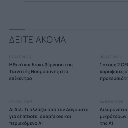
ΔΕΙΤΕ ΑΚΟΜΑ
07 ΑΥΓ 2026
05 ΑΥΓ 2026
Ηθική και διακυβέρνηση της
1 στους 2 CE
Τεχνητής Νοημοσύνης στο
κορυφαίες σ
επίκεντρο
προτεραιότ
28 ΙΟΥΛ 2026
24 ΙΟΥΛ 2026
AI Act: Τι αλλάζει από τον Αύγουστο
Διευρύνεται
για chatbots, deepfakes και
μικρότερων 
περιεχόμενο AI
της AI