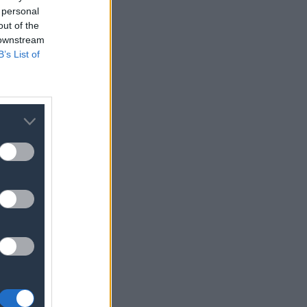
 personal
out of the
 downstream
B’s List of