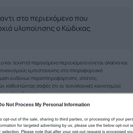
αντι στο περιεχόμενο που
οχιά υλοποίησης ο Κώδικας
ιο και τεχνητά παραγόμενο περιεχόμενο γίνεται ολοένα και
ι μηχανισμούς εμπιστοσύνης στο πληροφοριακό
είωση κινδύνων παραπληροφόρησης, απάτης,
, καθιστώντας σαφές ότι οι τεχνολογικές καινοτομίες
ς και λογοδοσίας.
Do Not Process My Personal Information
 ανεξάρτητων εμπειρογνωμόνων. που όρισε το Ευρωπαϊκό
επτάμηνη περίοδος διαβούλευσης με ειδικούς, αγορά,
to opt-out of the sale, sharing to third parties, or processing of your per
formation for targeted advertising by us, please use the below opt-out s
ς είναι η κατάρτιση ενός εθελοντικού Κώδικα, ο οποίος θα
r selection. Please note that after your opt-out request is processed y