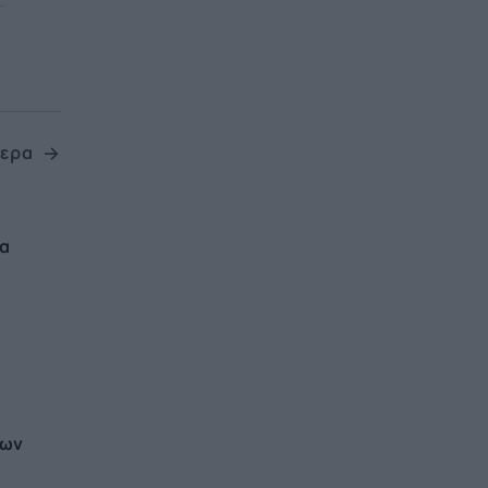
ερα
τα
των