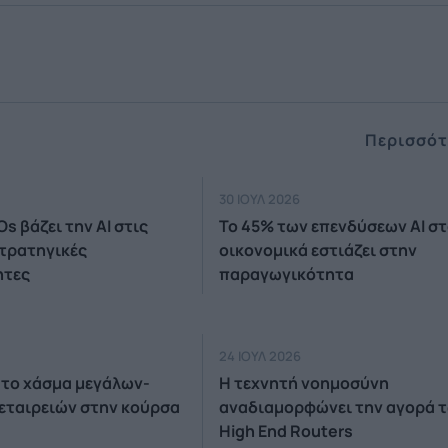
Περισσότ
30 ΙΟΥΛ 2026
Os βάζει την ΑΙ στις
Το 45% των επενδύσεων AI σ
τρατηγικές
οικονομικά εστιάζει στην
ητες
παραγωγικότητα
24 ΙΟΥΛ 2026
 το χάσμα μεγάλων-
Η τεχνητή νοημοσύνη
εταιρειών στην κούρσα
αναδιαμορφώνει την αγορά 
High End Routers