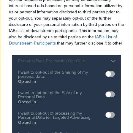
– Γιατί η εξέλιξη αυτή ανησυχεί τους
interest-based ads based on personal information utilized by
επιστήμονες
us or personal information disclosed to third parties prior to
your opt-out. You may separately opt-out of the further
07 ΑΥΓ 2026
disclosure of your personal information by third parties on the
Πτώση 4,9% στις παγκόσμιες
IAB’s list of downstream participants. This information may
αποστολές PCs το 2ο τρίμηνο
also be disclosed by us to third parties on the
IAB’s List of
07 ΑΥΓ 2026
Downstream Participants
that may further disclose it to other
Φρένο στην πτωτική πορεία των
third parties.
πωλήσεων smartphones στην Ευρώπη
Personal Data Processing Opt Outs
I want to opt-out of the Sharing of my
personal data.
Opted In
I want to opt-out of the Sale of my
Personal Data.
Opted In
I want to opt-out of processing my
Personal Data for Targeted Advertising.
Opted In
Ποιος είναι ο ΣΕΠΕ
Διοικητικό Συμβούλιο/