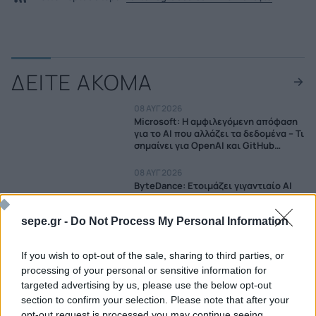
ΔΕΙΤΕ ΑΚΟΜΑ
08 ΑΥΓ 2026
Microsoft: Η αμφιλεγόμενη απόφαση
για το AI που αλλάζει τα δεδομένα – Τι
σημαίνει για OpenAI και GitHub
Copilot
08 ΑΥΓ 2026
ByteDance: Ετοιμάζει γιγαντιαίο AI
μοντέλο έως 10 τρισ. παραμέτρων –
Στόχος να πλησιάσει την Anthropic
sepe.gr -
Do Not Process My Personal Information
08 ΑΥΓ 2026
Chevron: Πώς η έκρηξη της ΤΝ
If you wish to opt-out of the sale, sharing to third parties, or
μετατρέπει τον πετρελαϊκό κολοσσό
processing of your personal or sensitive information for
σε ενεργειακό «παίκτη» των data
targeted advertising by us, please use the below opt-out
centers
section to confirm your selection. Please note that after your
07 ΑΥΓ 2026
Η AI δημιούργησε τους πρώτους ιούς
opt-out request is processed you may continue seeing