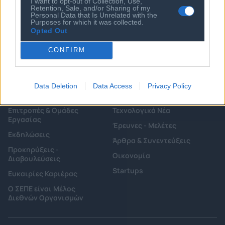
Αιρετά Όργανα
I want to opt-out of Collection, Use,
Καταστατικό
Retention, Sale, and/or Sharing of my
Personal Data that Is Unrelated with the
Διοικητικό Προσωπικό &
Κώδικας Δεοντολογίας
Purposes for which it was collected.
Συνεργάτες
Opted Out
Κανονισμός Διαιτησίας
Επιχειρήσεις - Μέλη
CONFIRM
Ιστορικό
Εγγραφή Νέου Μέλους
Προνόμια Μελών
Data Deletion
Data Access
Privacy Policy
Επιτροπές & Ομάδες
Τεχνολογικά Νέα
Εργασίας
Έρευνες - Μελέτες
Εκδηλώσεις
Άρθρα & Συνεντεύξεις
Προκηρύξεις -
Οικονομία
Διαβουλεύσεις
Startups
Ευκαιρίες Καριέρας
Ο ΣΕΠΕ είναι Μέλος
Διεθνών Οργανισμών