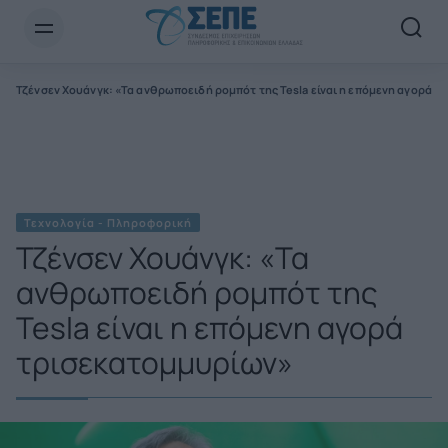
Newsletter Email*
α
Τζένσεν Χουάνγκ: «Τα ανθρωποειδή ρομπότ της Tesla είναι η επόμενη αγορά 
Τεχνολογία - Πληροφορική
Τζένσεν Χουάνγκ: «Τα
ανθρωποειδή ρομπότ της
Tesla είναι η επόμενη αγορά
τρισεκατομμυρίων»