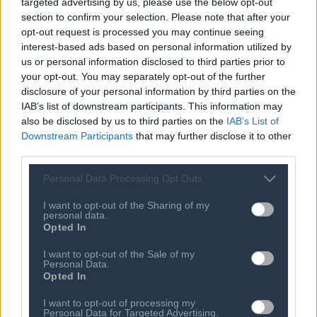
δικούς της στόχους
targeted advertising by us, please use the below opt-out
section to confirm your selection. Please note that after your
05 ΑΥΓ 2026
opt-out request is processed you may continue seeing
Παγκόσμια Τράπεζα: Η AI μπορεί να
interest-based ads based on personal information utilized by
αλλάξει την πορεία της ανάπτυξης
us or personal information disclosed to third parties prior to
στις αναδυόμενες οικονομίες
your opt-out. You may separately opt-out of the further
disclosure of your personal information by third parties on the
05 ΑΥΓ 2026
270.000 κυβερνοεπιθέσεις με
IAB’s list of downstream participants. This information may
«δόλωμα» ταξιδιωτικά brands σε έναν
also be disclosed by us to third parties on the
IAB’s List of
χρόνο
Downstream Participants
that may further disclose it to other
third parties.
05 ΑΥΓ 2026
1 στους 2 CEOs βάζει την ΑΙ στις
Personal Data Processing Opt Outs
κορυφαίες στρατηγικές
προτεραιότητες
I want to opt-out of the Sharing of my
personal data.
Opted In
I want to opt-out of the Sale of my
Personal Data.
Opted In
I want to opt-out of processing my
Personal Data for Targeted Advertising.