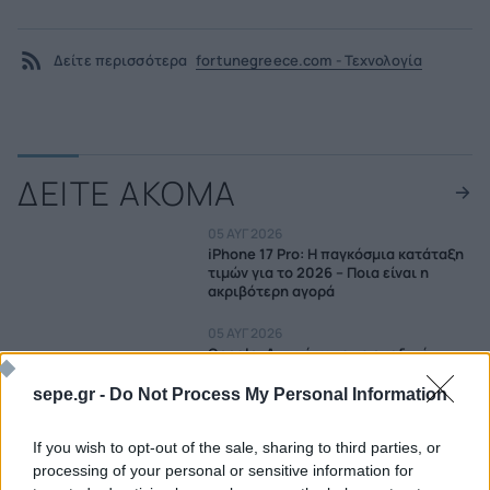
Δείτε περισσότερα
fortunegreece.com - Τεχνολογία
ΔΕΙΤΕ ΑΚΟΜΑ
05 ΑΥΓ 2026
iPhone 17 Pro: Η παγκόσμια κατάταξη
τιμών για το 2026 – Ποια είναι η
ακριβότερη αγορά
05 ΑΥΓ 2026
Google: Αντιμέτωπη με ομαδική
αγωγή 5 δισ. λιρών στο Ηνωμένο
Βασίλειο
sepe.gr -
Do Not Process My Personal Information
05 ΑΥΓ 2026
If you wish to opt-out of the sale, sharing to third parties, or
Ο «νονός της AI» φοβάται ότι η
processing of your personal or sensitive information for
τεχνητή νοημοσύνη θα αποκτήσει