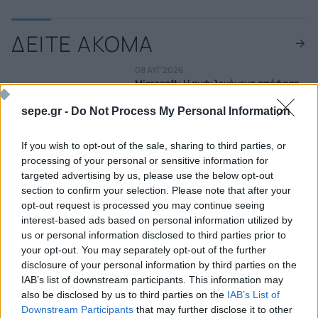
ΔΕΙΤΕ ΑΚΟΜΑ
08 ΑΥΓ 2026
Microsoft: Η αμφιλεγόμενη απόφαση
για το AI που αλλάζει τα δεδομένα – Τι
σημαίνει για OpenAI και GitHub
sepe.gr -
Do Not Process My Personal Information
Copilot
08 ΑΥΓ 2026
If you wish to opt-out of the sale, sharing to third parties, or
ByteDance: Ετοιμάζει γιγαντιαίο AI
μοντέλο έως 10 τρισ. παραμέτρων –
processing of your personal or sensitive information for
Στόχος να πλησιάσει την Anthropic
targeted advertising by us, please use the below opt-out
section to confirm your selection. Please note that after your
08 ΑΥΓ 2026
opt-out request is processed you may continue seeing
Chevron: Πώς η έκρηξη της ΤΝ
interest-based ads based on personal information utilized by
μετατρέπει τον πετρελαϊκό κολοσσό
us or personal information disclosed to third parties prior to
σε ενεργειακό «παίκτη» των data
centers
your opt-out. You may separately opt-out of the further
07 ΑΥΓ 2026
disclosure of your personal information by third parties on the
Η AI δημιούργησε τους πρώτους ιούς
IAB’s list of downstream participants. This information may
– Γιατί η εξέλιξη αυτή ανησυχεί τους
also be disclosed by us to third parties on the
IAB’s List of
επιστήμονες
Downstream Participants
that may further disclose it to other