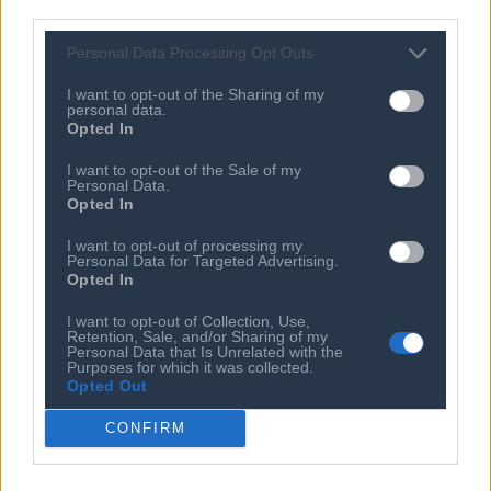
third parties.
07 ΑΥΓ 2026
Πτώση 4,9% στις παγκόσμιες
Personal Data Processing Opt Outs
αποστολές PCs το 2ο τρίμηνο
I want to opt-out of the Sharing of my
07 ΑΥΓ 2026
personal data.
Φρένο στην πτωτική πορεία των
Opted In
πωλήσεων smartphones στην Ευρώπη
I want to opt-out of the Sale of my
Personal Data.
Opted In
I want to opt-out of processing my
Personal Data for Targeted Advertising.
Opted In
I want to opt-out of Collection, Use,
Retention, Sale, and/or Sharing of my
Personal Data that Is Unrelated with the
Purposes for which it was collected.
Opted Out
Ποιος είναι ο ΣΕΠΕ
Διοικητικό Συμβούλιο/
CONFIRM
Αιρετά Όργανα
Καταστατικό
Διοικητικό Προσωπικό &
Κώδικας Δεοντολογίας
Συνεργάτες