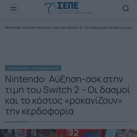
Newsletter Email*
α
Nintendo: Αύξηση-σοκ στην τιμή του Switch 2 – Οι δασμοί και το κόστος «ροκ
Τεχνολογία - Πληροφορική
Nintendo: Αύξηση-σοκ στην
τιμή του Switch 2 – Οι δασμοί
και το κόστος «ροκανίζουν»
την κερδοφορία