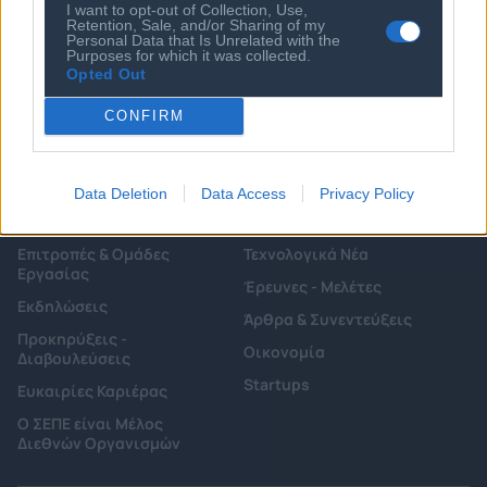
I want to opt-out of Collection, Use,
Αιρετά Όργανα
Retention, Sale, and/or Sharing of my
Καταστατικό
Personal Data that Is Unrelated with the
Διοικητικό Προσωπικό &
Purposes for which it was collected.
Κώδικας Δεοντολογίας
Συνεργάτες
Opted Out
Κανονισμός Διαιτησίας
Επιχειρήσεις - Μέλη
CONFIRM
Ιστορικό
Εγγραφή Νέου Μέλους
Προνόμια Μελών
Data Deletion
Data Access
Privacy Policy
Επιτροπές & Ομάδες
Τεχνολογικά Νέα
Εργασίας
Έρευνες - Μελέτες
Εκδηλώσεις
Άρθρα & Συνεντεύξεις
Προκηρύξεις -
Οικονομία
Διαβουλεύσεις
Startups
Ευκαιρίες Καριέρας
Ο ΣΕΠΕ είναι Μέλος
Διεθνών Οργανισμών