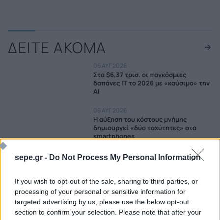
ΔΕΙΤΕ ΑΚΟΜΑ
06 ΑΥΓ 2026
Στα $6,37 τρισ. οι παγκόσμιες
δαπάνες IT το 2026 με «καύσιμο» την
AI
06 ΑΥΓ 2026
Η αύξηση του κόστους μνήμης
δημιουργεί «δύο ταχύτητες» στα
smartphones
06 ΑΥΓ 2026
sepe.gr -
Do Not Process My Personal Information
AI, cloud υπηρεσίες και γνωστά
brands στο επίκεντρο των επιθέσεων
phishing
If you wish to opt-out of the sale, sharing to third parties, or
processing of your personal or sensitive information for
05 ΑΥΓ 2026
targeted advertising by us, please use the below opt-out
iPhone 17 Pro: Η παγκόσμια κατάταξη
section to confirm your selection. Please note that after your
τιμών για το 2026 – Ποια είναι η