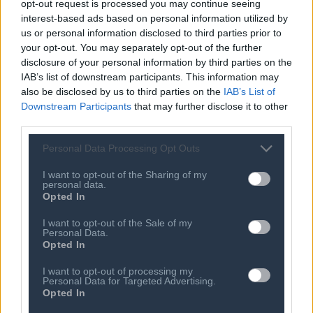
opt-out request is processed you may continue seeing
ακριβότερη αγορά
interest-based ads based on personal information utilized by
us or personal information disclosed to third parties prior to
05 ΑΥΓ 2026
Google: Αντιμέτωπη με ομαδική
your opt-out. You may separately opt-out of the further
αγωγή 5 δισ. λιρών στο Ηνωμένο
disclosure of your personal information by third parties on the
Βασίλειο
IAB’s list of downstream participants. This information may
also be disclosed by us to third parties on the
IAB’s List of
05 ΑΥΓ 2026
Downstream Participants
that may further disclose it to other
Ο «νονός της AI» φοβάται ότι η
third parties.
τεχνητή νοημοσύνη θα αποκτήσει
δικούς της στόχους
Personal Data Processing Opt Outs
I want to opt-out of the Sharing of my
personal data.
Opted In
I want to opt-out of the Sale of my
Personal Data.
Opted In
I want to opt-out of processing my
Personal Data for Targeted Advertising.
Opted In
Ποιος είναι ο ΣΕΠΕ
Διοικητικό Συμβούλιο/