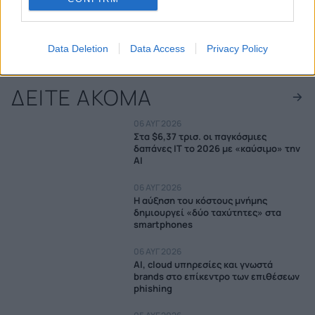
Data Deletion
Data Access
Privacy Policy
ΔΕΙΤΕ ΑΚΟΜΑ
06 ΑΥΓ 2026
Στα $6,37 τρισ. οι παγκόσμιες
δαπάνες IT το 2026 με «καύσιμο» την
AI
06 ΑΥΓ 2026
Η αύξηση του κόστους μνήμης
δημιουργεί «δύο ταχύτητες» στα
smartphones
06 ΑΥΓ 2026
AI, cloud υπηρεσίες και γνωστά
brands στο επίκεντρο των επιθέσεων
phishing