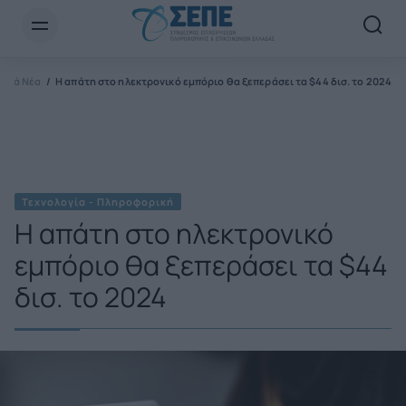
Newsletter Email*
γικά Νέα
Η απάτη στο ηλεκτρονικό εμπόριο θα ξεπεράσει τα $44 δισ. το 2024
Τεχνολογία - Πληροφορική
Η απάτη στο ηλεκτρονικό
εμπόριο θα ξεπεράσει τα $44
δισ. το 2024