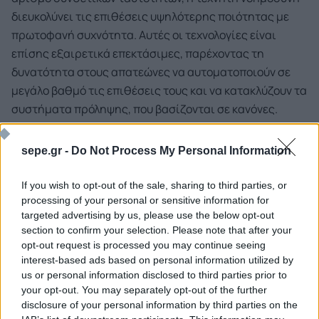
διευκολύνει τις επιθέσεις υψηλότερης ποιότητας με
πρωτοφανή συχνότητα. Αυτές οι τεχνολογίες είναι
επίσης εξαιρετικά επεκτάσιμες, παρέχοντας τη
δυνατότητα στους απατεώνες να αυτοματοποιούν σε
μεγάλο βαθμό τις επιθέσεις τους και να κατακλύζουν τα
συστήματα πρόληψης, που βασίζονται σε κανόνες.
Ο συγγραφέας της έκθεσης Thomas Wilson εξηγεί:
“Οι
sepe.gr -
Do Not Process My Personal Information
έμποροι ηλεκτρονικού εμπορίου πρέπει να επιδιώξουν
να ενσωματώσουν συστήματα πρόληψης απάτης, που
If you wish to opt-out of the sale, sharing to third parties, or
προσφέρουν δυνατότητες τεχνητής νοημοσύνης, για
processing of your personal or sensitive information for
targeted advertising by us, please use the below opt-out
τον γρήγορο εντοπισμό των αναδυόμενων τακτικών.
section to confirm your selection. Please note that after your
Αυτό θα αποδειχθεί ιδιαίτερα σημαντικό στις
opt-out request is processed you may continue seeing
ανεπτυγμένες αγορές, όπου οι μεγαλύτεροι έμποροι
interest-based ads based on personal information utilized by
διατρέχουν μεγαλύτερο κίνδυνο να γίνουν στόχος
us or personal information disclosed to third parties prior to
your opt-out. You may separately opt-out of the further
απάτης, όπως ο έλεγχος κλεμμένων πιστωτικών
disclosure of your personal information by third parties on the
καρτών”.