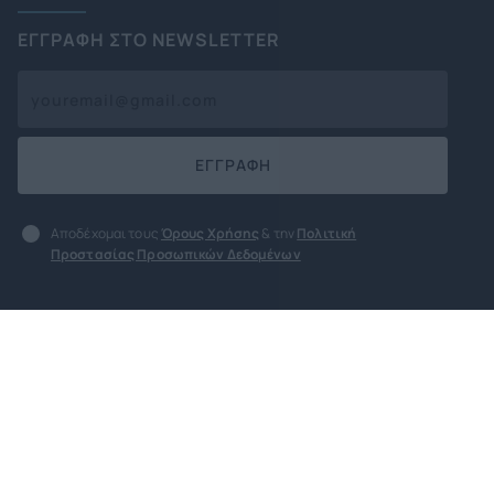
ΕΓΓΡΑΦΗ ΣΤΟ NEWSLETTER
ΕΓΓΡΑΦΗ
Αποδέχομαι τους
Όρους Χρήσης
& την
Πολιτική
Προστασίας Προσωπικών Δεδομένων
Όροι χρήσης
Πολιτική Προστασίας
Προσωπικών Δεδομένων
Πολιτική για cookies