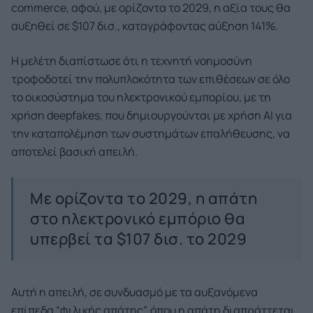
commerce, αφού, με ορίζοντα το 2029, η αξία τους θα
αυξηθεί σε $107 δισ., καταγράφοντας αύξηση 141%.
Η μελέτη διαπίστωσε ότι η τεχνητή νοημοσύνη
τροφοδοτεί την πολυπλοκότητα των επιθέσεων σε όλο
το οικοσύστημα του ηλεκτρονικού εμπορίου, με τη
χρήση deepfakes, που δημιουργούνται με χρήση AI για
την καταπολέμηση των συστημάτων επαλήθευσης, να
αποτελεί βασική απειλή.
Με ορίζοντα το 2029, η απάτη
στο ηλεκτρονικό εμπόριο θα
υπερβεί τα $107 δισ. το 2029
Αυτή η απειλή, σε συνδυασμό με τα αυξανόμενα
επίπεδα “φιλικής απάτης”, όπου η απάτη διαπράττεται