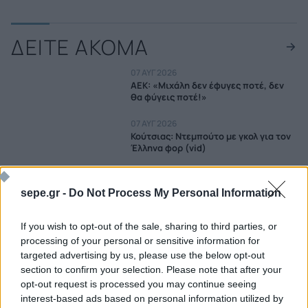
ΔΕΙΤΕ ΑΚΟΜΑ
07 ΑΥΓ 2026
ΑΕΚ: «Μιχάλη δεν έφυγες ποτέ, δεν
θα φύγεις ποτέ!»
07 ΑΥΓ 2026
Κούτσιας: Ντεμπούτο με γκολ για τον
Έλληνα φορ (vid)
07 ΑΥΓ 2026
Κόβεντρι: Έκανε «δικό» της τον
sepe.gr -
Do Not Process My Personal Information
Γιρένκι με ποσό-ρεκόρ στην ιστορία
της
If you wish to opt-out of the sale, sharing to third parties, or
07 ΑΥΓ 2026
processing of your personal or sensitive information for
Νέα θύελλα στη FIFA: Καταγγελίες για
targeted advertising by us, please use the below opt-out
σχέση Ινφαντίνο με εργαζόμενη και
section to confirm your selection. Please note that after your
αποζημίωση από την UEFA
opt-out request is processed you may continue seeing
interest-based ads based on personal information utilized by
07 ΑΥΓ 2026