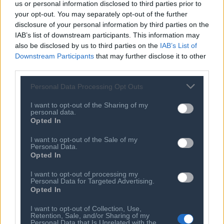
Χατζηγιοβάνης: Σπουδαία κίνηση
us or personal information disclosed to third parties prior to
ανθρωπιάς, έκανε σημαντική δωρεά
your opt-out. You may separately opt-out of the further
για παιδί που δίνει μάχη με τον
disclosure of your personal information by third parties on the
καρκίνο
IAB’s list of downstream participants. This information may
07 ΑΥΓ 2026
also be disclosed by us to third parties on the
IAB’s List of
Λεβαδειακός: Τον Σενεγαλέζο Ν'
Downstream Participants
that may further disclose it to other
Ντιαγέ πήραν οι Βοιωτοί
third parties.
Personal Data Processing Opt Outs
I want to opt-out of the Sharing of my
personal data.
Opted In
I want to opt-out of the Sale of my
Personal Data.
Opted In
I want to opt-out of processing my
Personal Data for Targeted Advertising.
Ποιος είναι ο ΣΕΠΕ
Διοικητικό Συμβούλιο/
Opted In
Αιρετά Όργανα
Καταστατικό
Διοικητικό Προσωπικό &
I want to opt-out of Collection, Use,
Κώδικας Δεοντολογίας
Retention, Sale, and/or Sharing of my
Συνεργάτες
Personal Data that Is Unrelated with the