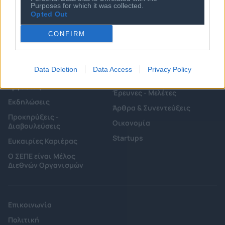
Κανονισμός Διαιτησίας
Purposes for which it was collected.
Επιχειρήσεις - Μέλη
Opted Out
Ιστορικό
Εγγραφή Νέου Μέλους
CONFIRM
Προνόμια Μελών
Data Deletion
Data Access
Privacy Policy
Επιτροπές & Ομάδες
Τεχνολογικά Νέα
Εργασίας
Έρευνες - Μελέτες
Εκδηλώσεις
Άρθρα & Συνεντεύξεις
Προκηρύξεις -
Οικονομία
Διαβουλεύσεις
Startups
Ευκαιρίες Καριέρας
Ο ΣΕΠΕ είναι Μέλος
Διεθνών Οργανισμών
Επικοινωνία
Πολιτική