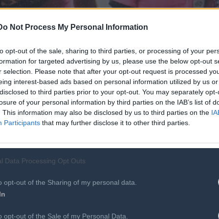
Do Not Process My Personal Information
to opt-out of the sale, sharing to third parties, or processing of your per
formation for targeted advertising by us, please use the below opt-out s
r selection. Please note that after your opt-out request is processed y
eing interest-based ads based on personal information utilized by us or
disclosed to third parties prior to your opt-out. You may separately opt-
 στην αποχώρησή του από την διαιτησία και με μνεία στον
losure of your personal information by third parties on the IAB’s list of
στην καριέρα του.
. This information may also be disclosed by us to third parties on the
IA
Participants
that may further disclose it to other third parties.
l Data Processing Opt Outs
o opt-out of the Sharing of my personal data.
In
Περισσότ
o opt-out of the Sale of my Personal Data.