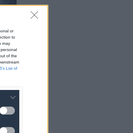
sonal or
ection to
ou may
 personal
out of the
 downstream
B’s List of
ερα