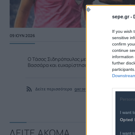
sepe.gr -
If you wish 
09 ΙΟΥΝ 2026
sensitive in
confirm you
continue se
information 
Ο Τάσος Σιδηρόπουλος με ανάρτησή του στάθηκε
further disc
Βασσάρα και ευχαρίστησε όσους τον βοήθησαν 
participants
Downstream 
Δείτε περισσότερα
gazzetta.gr - Αθλητικά
Persona
I want t
Opted 
ΔΕΙΤΕ ΑΚΟΜΑ
I want t