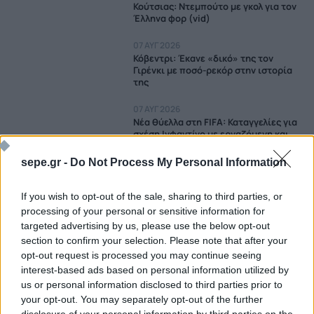
Κούτσιας: Ντεμπούτο με γκολ για τον
Έλληνα φορ (vid)
07 ΑΥΓ 2026
Κόβεντρι: Έκανε «δικό» της τον
Γιρένκι με ποσό-ρεκόρ στην ιστορία
της
07 ΑΥΓ 2026
Νέα θύελλα στη FIFA: Καταγγελίες για
σχέση Ινφαντίνο με εργαζόμενη και
αποζημίωση από την UEFA
sepe.gr -
Do Not Process My Personal Information
07 ΑΥΓ 2026
Χατζηγιοβάνης: Σπουδαία κίνηση
If you wish to opt-out of the sale, sharing to third parties, or
ανθρωπιάς, έκανε σημαντική δωρεά
για παιδί που δίνει μάχη με τον
processing of your personal or sensitive information for
καρκίνο
targeted advertising by us, please use the below opt-out
07 ΑΥΓ 2026
section to confirm your selection. Please note that after your
Λεβαδειακός: Τον Σενεγαλέζο Ν'
opt-out request is processed you may continue seeing
Ντιαγέ πήραν οι Βοιωτοί
interest-based ads based on personal information utilized by
us or personal information disclosed to third parties prior to
07 ΑΥΓ 2026
your opt-out. You may separately opt-out of the further
Ντεπορτίβο Μουνισιπάλ:
Κυκλοφόρησε τη φανέλα των 1.000