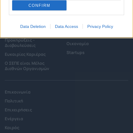
CONFIRM
Επιτροπές & Ομάδες
Τεχνολογικά Νέα
Εργασίας
Έρευνες - Μελέτες
Data Deletion
Data Access
Privacy Policy
Εκδηλώσεις
Άρθρα & Συνεντεύξεις
Προκηρύξεις -
Οικονομία
Διαβουλεύσεις
Startups
Ευκαιρίες Καριέρας
Ο ΣΕΠΕ είναι Μέλος
Διεθνών Οργανισμών
Επικοινωνία
Πολιτική
Επιχειρήσεις
Ενέργεια
Καιρός