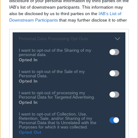
Λίβερπουλ: Παίρνει δανεικό τον
disclosure of your personal information by third parties on the
Αραούχο από την Μπαρτσελόνα
IAB’s list of downstream participants. This information may
also be disclosed by us to third parties on the
IAB’s List of
Downstream Participants
that may further disclose it to other
third parties.
Personal Data Processing Opt Outs
I want to opt-out of the Sharing of my
personal data.
Opted In
I want to opt-out of the Sale of my
Personal Data.
Opted In
Ποιος είναι ο ΣΕΠΕ
Διοικητικό Συμβούλιο/
Αιρετά Όργανα
I want to opt-out of processing my
Καταστατικό
Personal Data for Targeted Advertising.
Διοικητικό Προσωπικό &
Κώδικας Δεοντολογίας
Opted In
Συνεργάτες
Κανονισμός Διαιτησίας
Επιχειρήσεις - Μέλη
I want to opt-out of Collection, Use,
Retention, Sale, and/or Sharing of my
Ιστορικό
Εγγραφή Νέου Μέλους
Personal Data that Is Unrelated with the
Purposes for which it was collected.
Προνόμια Μελών
Opted Out