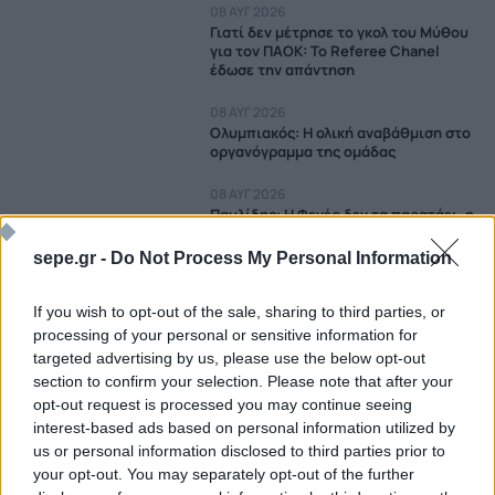
08 ΑΥΓ 2026
Γιατί δεν μέτρησε το γκολ του Μύθου
για τον ΠΑΟΚ: Το Referee Chanel
έδωσε την απάντηση
08 ΑΥΓ 2026
Ολυμπιακός: Η ολική αναβάθμιση στο
οργανόγραμμα της ομάδας
08 ΑΥΓ 2026
Παυλίδης: Η Φενέρ δεν τα παρατάει, η
Μπενφίκα δείχνει ανένδοτη
sepe.gr -
Do Not Process My Personal Information
08 ΑΥΓ 2026
Δεν θα πιστέψεις τι περιέχει το επικό
If you wish to opt-out of the sale, sharing to third parties, or
πακέτο της Τραμπζονσπόρ για τον
Σαλάχ: Αμάξια, βίλες και... χαρτιά
processing of your personal or sensitive information for
τουαλ
targeted advertising by us, please use the below opt-out
08 ΑΥΓ 2026
section to confirm your selection. Please note that after your
Σοκαριστικός τραυματισμός για τον
opt-out request is processed you may continue seeing
Ούτσε: Πιθανό να χάσει όλη τη σεζόν
interest-based ads based on personal information utilized by
ο στράικερ της Χετάφε (vid)
us or personal information disclosed to third parties prior to
your opt-out. You may separately opt-out of the further
08 ΑΥΓ 2026