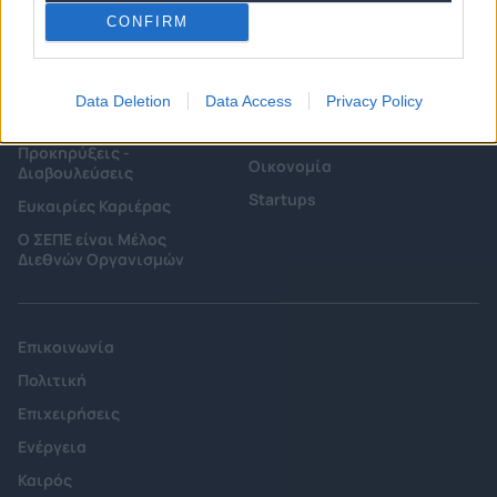
CONFIRM
Επιτροπές & Ομάδες
Τεχνολογικά Νέα
Εργασίας
Έρευνες - Μελέτες
Data Deletion
Data Access
Privacy Policy
Εκδηλώσεις
Άρθρα & Συνεντεύξεις
Προκηρύξεις -
Οικονομία
Διαβουλεύσεις
Startups
Ευκαιρίες Καριέρας
Ο ΣΕΠΕ είναι Μέλος
Διεθνών Οργανισμών
Επικοινωνία
Πολιτική
Επιχειρήσεις
Ενέργεια
Καιρός