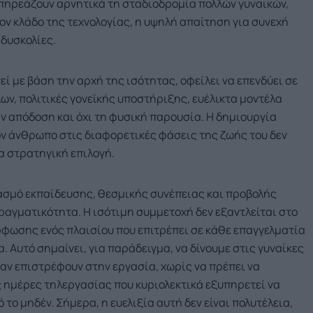
επηρεάζουν αρνητικά τη σταδιοδρομία πολλών γυναικών,
τον κλάδο της τεχνολογίας, η υψηλή απαίτηση για συνεχή
 δυσκολίες.
εί με βάση την αρχή της ισότητας, οφείλει να επενδύει σε
ων, πολιτικές γονεϊκής υποστήριξης, ευέλικτα μοντέλα
ην απόδοση και όχι τη φυσική παρουσία. Η δημιουργία
ν άνθρωπο στις διαφορετικές φάσεις της ζωής του δεν
α στρατηγική επιλογή.
υασμό εκπαίδευσης, θεσμικής συνέπειας και προβολής
αγματικότητα. Η ισότιμη συμμετοχή δεν εξαντλείται στο
ρφωσης ενός πλαισίου που επιτρέπει σε κάθε επαγγελματία
. Αυτό σημαίνει, για παράδειγμα, να δίνουμε στις γυναίκες
όταν επιστρέφουν στην εργασία, χωρίς να πρέπει να
ς ημέρες τηλεργασίας που κυριολεκτικά εξυπηρετεί να
 το μηδέν. Σήμερα, η ευελιξία αυτή δεν είναι πολυτέλεια,