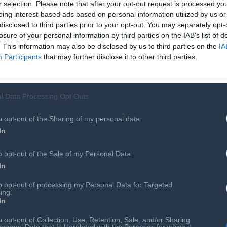
r selection. Please note that after your opt-out request is processed y
λλάζει. Η τεχνολογία είναι ένα εργαλείο· η κατεύθυνση που
eing interest-based ads based on personal information utilized by us or
αι την πρόθεση των ανθρώπων που τη διαχειρίζονται.
disclosed to third parties prior to your opt-out. You may separately opt-
losure of your personal information by third parties on the IAB’s list of
. This information may also be disclosed by us to third parties on the
IA
καριέρας σας, τι θα λέγατε στον εαυτό σας και τι θα
Participants
that may further disclose it to other third parties.
ώ να ανταποκρίνομαι σε όλα και σε όλους, δεν είναι ένδειξη
l Data Processing Opt Outs
ατολισμού και ουσιαστικής εμβάθυνσης. Η διαδρομή
ανάγκη να αποδεικνύουμε διαρκώς την αξία μας μπορεί να
o opt-out of the Sharing of my personal data.
ν είναι ούτε ρεαλιστική ούτε βιώσιμη. Με τον καιρό
In
χεται επειδή «προλαβαίνεις» τα πάντα, αλλά επειδή ξέρεις
o opt-out of the Sale of my Personal Data.
 στην άκρη. Το τι επιλέγεις να μη κάνεις είναι συχνά πιο
In
to opt-out of processing my Personal Data for Targeted
ing.
α περισσότερο στον χρόνο της σιωπής, της παρατήρησης,
In
στο οποίο κινούμαι. Ειδικά στον χώρο της επικοινωνίας και
o opt-out of Collection, Use, Retention, Sale, and/or Sharing
αι η ικανότητα να βλέπεις πίσω από τα προφανή και να