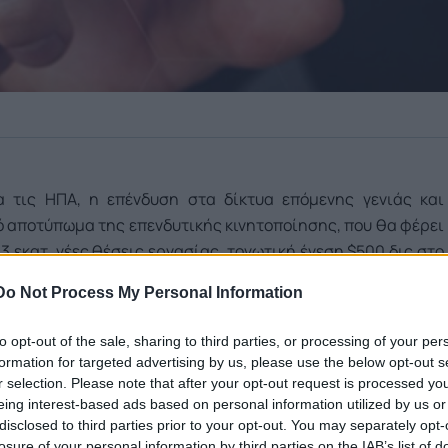
α τις ΗΠΑ, η επένδυση στα δίκτυα επόμενης γενιάς και
κό αποτύπωμα της επενδυτικής κινητοποίησης, που θα φέρει
 3 εκατ. νέες θέσεις εργασίας, τονωτική ένεση $500 δις στο
ς των $160 δις.
Do Not Process My Personal Information
 θα μπορούσαν να ενισχύσουν το ΑΕΠ της χώρας κατά $500
to opt-out of the sale, sharing to third parties, or processing of your per
gy (Economic and Societal Impact of Investing in 5G
formation for targeted advertising by us, please use the below opt-out s
r selection. Please note that after your opt-out request is processed y
πάροχοι ηλεκτρονικών επικοινωνιών στις ΗΠΑ θα προχωρήσουν
eing interest-based ads based on personal information utilized by us or
 $275 δις, χτίζοντας τα δίκτυα και τις υποδομές για το 5G.
disclosed to third parties prior to your opt-out. You may separately opt-
losure of your personal information by third parties on the IAB’s list of