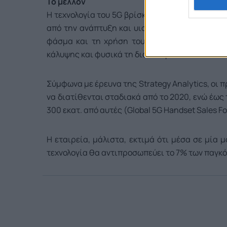
Το μέλλον
Η τεχνολογία του 5G βρίσκεται σε πρώιμο στά
από την ανάπτυξη και υιοθέτησή της, καθώς μέ
φάσμα και τη χρήση του, με ρυθμιστικές εκκ
κάλυψης και φυσικά τη διαθεσιμότητα συσκευώ
Σύμφωνα με έρευνα της Strategy Analytics, οι
να διατίθενται σταδιακά από το 2020, ενώ έως
300 εκατ. από αυτές (Global 5G Handset Sales Fo
Η εταιρεία, μάλιστα, εκτιμά ότι μέσα σε μία 
τεχνολογία θα αντιπροσωπεύει το 7% των παγκ