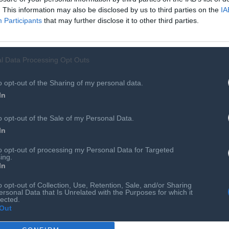
. This information may also be disclosed by us to third parties on the
IA
επενδύσεις των παρόχων στην ανάπτυξη της πέμπτης γενιάς
Participants
that may further disclose it to other third parties.
δημιουργήσουν 350.000 νέες άμεσες θέσεις εργασίες στον
ετίας. Άλλες 850.000 θέσεις εργασίας αναμένεται να
ατικούς και σχετικούς με τον τομέα των υποδομών τομείς.
l Data Processing Opt Outs
της η κατασκευή των απαραίτητων υποδομών θα μπορούσε να
ύς επταετίας, στη δημιουργία άλλων 2,2 εκατ. νέων θέσεων
o opt-out of the Sharing of my personal data.
In
o opt-out of the Sale of my Personal Data.
In
ε μια “χρυσή ευκαιρία” για την αμερικανική οικονομία. Τα
όμενης γενιάς 5G, θα έχουν οφέλη και σε επίπεδο τοπικών
to opt-out of processing my Personal Data for Targeted
ing.
ις που θα στηρίζονται στα υπερ-ταχύτατα δίκτυα επόμενης
In
οφορίας των οχημάτων στις πόλεις ή τα “ευφυή” συστήματα
o opt-out of Collection, Use, Retention, Sale, and/or Sharing
υν επιπλέον οικονομική οφέλη για τις τοπικές κοινωνίες.
ersonal Data that Is Unrelated with the Purposes for which it
lected.
Out