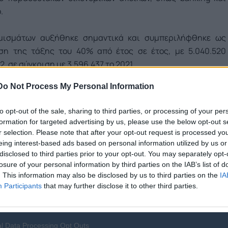
.
ομισμάτων αυξήθηκε σημαντικά και συμπεριλήφθηκε ως
ση της τάξης του 40% από έτος σε έτος, με 5.040.520
, σε σύγκριση με 3.596.437 το 2021.
Do Not Process My Personal Information
των μπορεί να εξηγηθεί εν μέρει από τον όλεθρο που
πέρυσι. Δεν είναι ακόμη σαφές εάν η τάση θα συνεχιστεί,
to opt-out of the sale, sharing to third parties, or processing of your per
ρήστες εναποθέτουν στα κρυπτονομίσματα.
formation for targeted advertising by us, please use the below opt-out s
r selection. Please note that after your opt-out request is processed y
ίες χρηστών αναφορικά με απειλές κρυπτονομισμάτων, που
eing interest-based ads based on personal information utilized by us or
disclosed to third parties prior to your opt-out. You may separately opt-
υτό το έτος - ένα στα επτά άτομα, που συμμετείχαν στην
losure of your personal information by third parties on the IAB’s list of
ομισμάτων.
. This information may also be disclosed by us to third parties on the
IA
Participants
that may further disclose it to other third parties.
άτων χρησιμοποιούν παραδοσιακά τεχνάσματα, όπως απάτες
ηλεκτρονικού phishing wallet, ένα πρόσφατο πρόγραμμα
l Data Processing Opt Outs