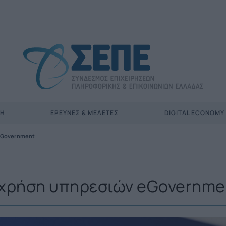
ΣΗ
ΈΡΕΥΝΕΣ & ΜΕΛΈΤΕΣ
DIGITAL ECONOMY
 eGovernment
ν χρήση υπηρεσιών eGovernme