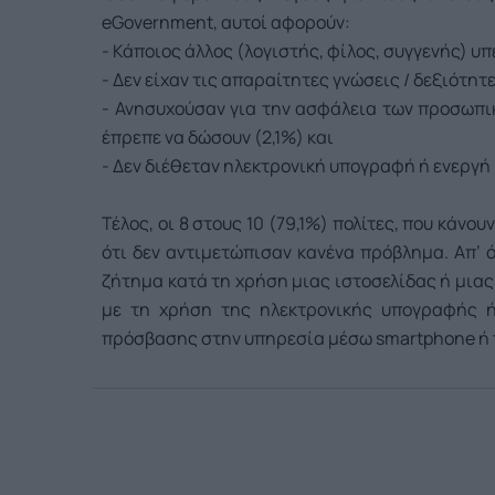
eGovernment, αυτοί αφορούν:
- Κάποιος άλλος (λογιστής, φίλος, συγγενής) υπ
- Δεν είχαν τις απαραίτητες γνώσεις / δεξιότητ
- Ανησυχούσαν για την ασφάλεια των προσωπικ
έπρεπε να δώσουν (2,1%) και
- Δεν διέθεταν ηλεκτρονική υπογραφή ή ενεργή
Τέλος, οι 8 στους 10 (79,1%) πολίτες, που κά
ότι δεν αντιμετώπισαν κανένα πρόβλημα. Απ’ 
ζήτημα κατά τη χρήση μιας ιστοσελίδας ή μιας
με τη χρήση της ηλεκτρονικής υπογραφής ή
πρόσβασης στην υπηρεσία μέσω smartphone ή t