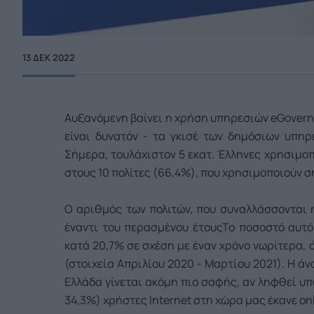
13 ΔΕΚ 2022
Αυξανόμενη βαίνει η χρήση υπηρεσιών eGovernm
είναι δυνατόν - τα γκισέ των δημόσιων υπηρ
Σήμερα, τουλάχιστον 5 εκατ. Έλληνες χρησιμο
στους 10 πολίτες (66,4%), που χρησιμοποιούν 
Ο αριθμός των πολιτών, που συναλλάσσονται 
έναντι του περασμένου έτους
Το ποσοστό αυτό
κατά 20,7% σε σχέση με έναν χρόνο νωρίτερα, 
(στοιχεία Απριλίου 2020 - Μαρτίου 2021). Η 
Ελλάδα γίνεται ακόμη πιο σαφής, αν ληφθεί υπό
34,3%) χρήστες Internet στη χώρα μας έκανε on