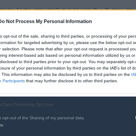
τικής Αρχής, στον πληθυσμό ηλικίας 16 - 74 ετών, που
 περίοδο Απριλίου 2021 - Μαρτίου 2022, το ποσοστό όσων
Do Not Process My Personal Information
ρνησης, για προσωπικούς λόγους, ανέρχεται σε 79%.
to opt-out of the sale, sharing to third parties, or processing of your per
σωπικές πληροφορίες, που υπάρχουν αποθηκευμένες από
formation for targeted advertising by us, please use the below opt-out s
φορίες για τη σύνταξη, την υγεία, την ασφάλισή, την
r selection. Please note that after your opt-out request is processed y
eing interest-based ads based on personal information utilized by us or
σε πληροφορίες δημόσιων βάσεων δεδομένων ή μητρώων
disclosed to third parties prior to your opt-out. You may separately opt-
ς διοίκησης αναρτημένες στο “Διαύγεια”). Επίσης, το 60%
losure of your personal information by third parties on the IAB’s list of
παρεχόμενες υπηρεσίες, ωράριο εργασίας, επιδόματα,
. This information may also be disclosed by us to third parties on the
IA
στ για Covid-19.
Participants
that may further disclose it to other third parties.
, οι 7 στους 10 Έλληνες χρήστες του Διαδικτύου (70,2%)
l Data Processing Opt Outs
γγραφα ή και πρότυπα εγγράφων, όπως πιστοποιητικά
o opt-out of the Sharing of my personal data.
ξεις, βεβαίωση εμβολιασμού ή πραγματοποίησης τεστ για
In