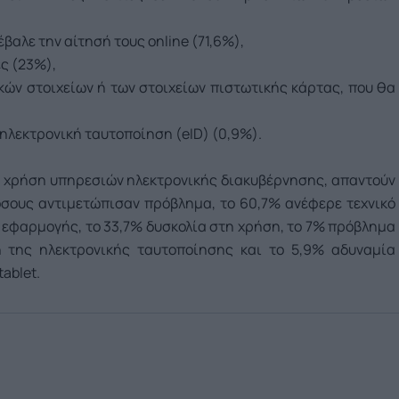
έβαλε την αίτησή τους online (71,6%),
ες (23%),
ών στοιχείων ή των στοιχείων πιστωτικής κάρτας, που θα
 ηλεκτρονική ταυτοποίηση (eID) (0,9%).
νουν χρήση υπηρεσιών ηλεκτρονικής διακυβέρνησης, απαντούν
όσους αντιμετώπισαν πρόβλημα, το 60,7% ανέφερε τεχνικό
 εφαρμογής, το 33,7% δυσκολία στη χρήση, το 7% πρόβλημα
 της ηλεκτρονικής ταυτοποίησης και το 5,9% αδυναμία
ablet.