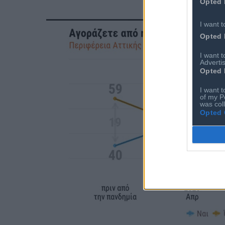
Opted 
I want t
Opted 
I want 
Advertis
Opted 
I want t
of my P
was col
Opted 