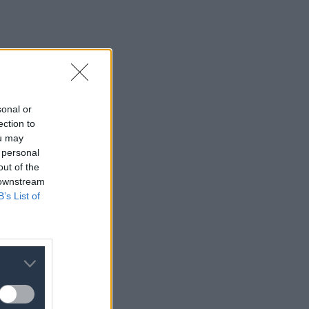
sonal or
ection to
ou may
 personal
out of the
 downstream
B’s List of