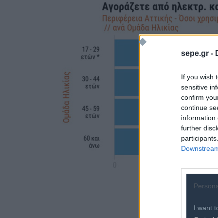
sepe.gr -
If you wish 
sensitive in
confirm you
continue se
information 
further disc
participants
Downstream 
Persona
I want t