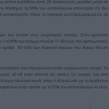
ν online αυξήθηκε κατά 20 ποσοστιαίες μονάδες μέσα σε
 την πανδημία το 59% των καταναλωτών απαντούσε ότι δεν
κά καταστήματα, πλέον το ποσοστό αυτό διαμορφώνεται σε
όμη πιο έντονη στις μικρότερες ηλικίες. Στην ερώτηση
» το 81% των ατόμων ηλικίας 17-29 ετών, που χρησιμοποιεί
ακή ομάδα 30-44% των ποσοστό εκείνων που δίνουν θετική
πιστοσύνης στο ηλεκτρονικό κανάλι αγορών είναι ισχυρή. Το
ικίας 45-49 ετών απαντά ότι κάνεις τις αγορές του από
ύτερα ηλικιακά κοινά, όπου η εξοικείωση με το Διαδίκτυο
αγοραστών είναι υψηλά: με το 31% των καταναλωτών να δίνει