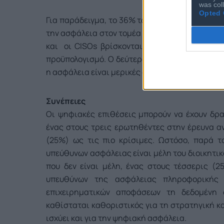
was col
Opted 
Για παράδειγμα, το 36% των CISOs δηλώνουν ό
την ασφάλεια στον τομέα της πληροφορικής, ε
και οι CISOs βρίσκονται αντιμέτωποι με άλ
προϋπολογισμό. Ο δεύτερος πιο πιθανός λόγος 
η ασφάλεια είναι μερικές φορές μέρος των συ
Συνέπειες
Οι ψηφιακές επιθέσεις μπορούν να έχουν δρασ
ένας στους τρεις ερωτηθέντες στην έρευνα αν
(25%) ως τις πιο κρίσιμες. Ωστόσο, παρά τ
υπεύθυνων ασφάλειας είναι μέλη του διοικητικ
που δεν είναι μέλη, ένας στους τέσσερις (2
υπευθύνων της ασφάλειας πληροφορικής 
επιχειρηματικών αποφάσεων τη δεδομένη 
καθίσταται καθοριστικός για τη στρατηγική κα
ισχύει και για την ψηφιακή ασφάλεια.