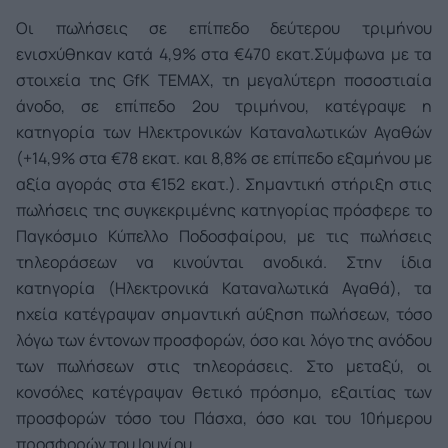
Οι πωλήσεις σε επίπεδο δεύτερου τριμήνου
ενισχύθηκαν κατά 4,9% στα €470 εκατ.
Σύμφωνα με τα
στοιχεία της GfK TΕΜΑΧ, τη μεγαλύτερη ποσοστιαία
άνοδο, σε επίπεδο 2ου τριμήνου, κατέγραψε η
κατηγορία των Ηλεκτρονικών Καταναλωτικών Αγαθών
(+14,9% στα €78 εκατ. και 8,8% σε επίπεδο εξαμήνου με
αξία αγοράς στα €152 εκατ.). Σημαντική στήριξη στις
πωλήσεις της συγκεκριμένης κατηγορίας πρόσφερε το
Παγκόσμιο Κύπελλο Ποδοσφαίρου, με τις πωλήσεις
τηλεοράσεων να κινούνται ανοδικά. Στην ίδια
κατηγορία (Ηλεκτρονικά Καταναλωτικά Αγαθά), τα
ηχεία κατέγραψαν σημαντική αύξηση πωλήσεων, τόσο
λόγω των έντονων προσφορών, όσο και λόγο της ανόδου
των πωλήσεων στις τηλεοράσεις. Στο μεταξύ, οι
κονσόλες κατέγραψαν θετικό πρόσημο, εξαιτίας των
προσφορών τόσο του Πάσχα, όσο και του 10ήμερου
προσφορών του Ιουνίου.