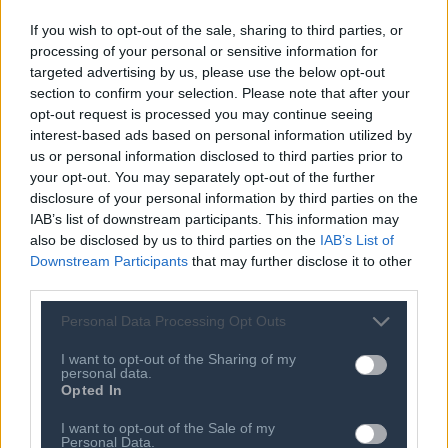
αποτελούν τον κύριο άξονα της ανάπτυξης.
If you wish to opt-out of the sale, sharing to third parties, or
processing of your personal or sensitive information for
Θετική ήταν και η εικόνα των πωλήσεων στην κατηγορία
targeted advertising by us, please use the below opt-out
των Προϊόντων Τηλεπικοινωνίας, όπου καταγράφηκε
section to confirm your selection. Please note that after your
άνοδος κατά 4,7% με την αξία της αγοράς το 2ο τρίμηνο
opt-out request is processed you may continue seeing
interest-based ads based on personal information utilized by
να φτάνει τα €143 εκατ. (στη βάση του εξαμήνου η
us or personal information disclosed to third parties prior to
άνοδος ήταν της τάξης του 12,5% με την αξία των
your opt-out. You may separately opt-out of the further
πωλήσεων στα €299 εκατ.). Οι πωλήσεις στην
disclosure of your personal information by third parties on the
κατηγορία των κινητών τηλεφώνων σημείωσαν
IAB’s list of downstream participants. This information may
also be disclosed by us to third parties on the
IAB’s List of
σημαντική άνοδο, επωφελούμενες από το λανσάρισμα
Downstream Participants
that may further disclose it to other
νέων μοντέλων, αλλά και την περίοδο του Πάσχα.
third parties.
Αυξημένες, στο μεταξύ, ήταν και οι πωλήσεις των
ακουστικών, αλλά και των wearable συσκευών.
Personal Data Processing Opt Outs
I want to opt-out of the Sharing of my
Πτωτικές κατηγορίες
personal data.
Opted In
Οι μόνες δύο κατηγορίες της αγοράς καταναλωτικών
τεχνολογικών προϊόντων, οι οποίες κατέγραψαν πτώση
I want to opt-out of the Sale of my
Personal Data.