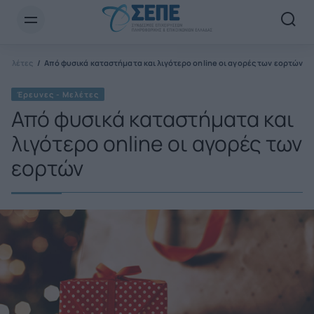
Newsletter Email*
 Μελέτες
Από φυσικά καταστήματα και λιγότερο online οι αγορές των εορτών
Έρευνες - Μελέτες
Από φυσικά καταστήματα και
λιγότερο online οι αγορές των
εορτών