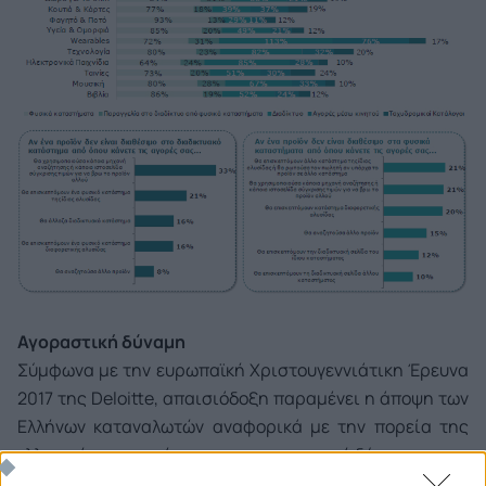
Αγοραστική δύναμη
Σύμφωνα με την ευρωπαϊκή Χριστουγεννιάτικη Έρευνα
2017 της Deloitte, απαισιόδοξη παραμένει η άποψη των
Ελλήνων καταναλωτών αναφορικά με την πορεία της
ελληνικής οικονομίας, με την αγοραστική δύναμη για τα
Χριστούγεννα του 2017 να αναμένεται κατά €7 μειωμένη