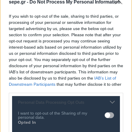
sepe.gr -
Do Not Process My Personal Information
σε σχέση με το 2016. Συγκεκριμένα, ο προϋπολογισμός
του Έλληνα καταναλωτή αγγίζει τα €450,
If you wish to opt-out of the sale, sharing to third parties, or
καταλαμβάνοντας την 5η θέση της ευρωπαϊκής
processing of your personal or sensitive information for
targeted advertising by us, please use the below opt-out
κατάταξης, σύμφωνα με στοιχεία που παρουσιάζονται.
section to confirm your selection. Please note that after your
opt-out request is processed you may continue seeing
Μπορεί το αρνητικό οικονομικό κλίμα να επηρεάζει την
interest-based ads based on personal information utilized by
αγοραστική δύναμη των Ελλήνων καταναλωτών, ωστόσο
us or personal information disclosed to third parties prior to
η αποτίμηση του διαθέσιμου προϋπολογισμού για τα
your opt-out. You may separately opt-out of the further
disclosure of your personal information by third parties on the
Χριστούγεννα του 2017 είναι υψηλότερη σε σχέση με το
IAB’s list of downstream participants. This information may
μέσο προϋπολογισμό των Ευρωπαίων καταναλωτών, ο
also be disclosed by us to third parties on the
IAB’s List of
οποίος εκτιμάται σε €445 φέτος, κατά €5 χαμηλότερος
Downstream Participants
that may further disclose it to other
από τον αντίστοιχο περσινό προϋπολογισμό των
third parties.
Ελλήνων.
Personal Data Processing Opt Outs
Από την άλλη, ο συνολικός εκτιμώμενος
I want to opt-out of the Sharing of my
personal data.
προϋπολογισμός των Ελλήνων καταναλωτών για το 2017
Opted In
ανέρχεται σε €450, ενώ οι χριστουγεννιάτικες αγορές