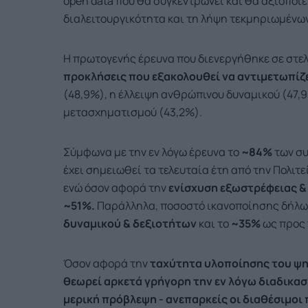
open data που θα συγκεντρώνει και θα αξιοποιε
διαλειτουργικότητα και τη λήψη τεκμηριωμένων
Η πρωτογενής έρευνα που διενεργήθηκε σε στελ
προκλήσεις που εξακολουθεί να αντιμετωπίζε
(48,9%), η έλλειψη ανθρώπινου δυναμικού (47,
μετασχηματισμού (43,2%).
Σύμφωνα με την εν λόγω έρευνα το
~84%
των σ
έχει σημειωθεί τα τελευταία έτη από την Πολιτ
ενώ όσον αφορά την
ενίσχυση εξωστρέφειας &
~51%.
Παράλληλα, ποσοστό ικανοποίησης δήλω
δυναμικού & δεξιοτήτων
και το
~35%
ως προς
Όσον αφορά την
ταχύτητα υλοποίησης του
ψη
θεωρεί αρκετά γρήγορη την εν λόγω διαδικασ
μερική πρόβλεψη - ανεπαρκείς οι διαθέσιμοι 