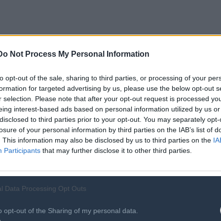
βάλλοντος έρευνας και καινοτομίας αλλά και την
Do Not Process My Personal Information
εοφυών επιχειρήσεων, αναμένονται έως το 2030 να έχουν
νέες υποδομές οι οποίες θα αξιοποιούνται για την
to opt-out of the sale, sharing to third parties, or processing of your per
ι επενδύσεις αυτές θα στοχεύουν στη βελτίωση του δείκτη
formation for targeted advertising by us, please use the below opt-out s
του ΑΕΠ», προκειμένου να επιτευχθεί η στόχευση του 3%
r selection. Please note that after your opt-out request is processed y
εί επιδίωξη η βελτίωση της κατάταξης της χώρας κατά +9
eing interest-based ads based on personal information utilized by us or
disclosed to third parties prior to your opt-out. You may separately opt-
ard, προσεγγίζοντας τον ευρωπαϊκό μέσο όρο και
losure of your personal information by third parties on the IAB’s list of
 “Strong Innovators” με ορίζοντα το 2030.
. This information may also be disclosed by us to third parties on the
IA
Participants
that may further disclose it to other third parties.
l Data Processing Opt Outs
r, με νέες υπηρεσίες και σημαντικές συνεργασίες,
ακυβέρνησης, ενώ πλέον με στόχο το 2030 η χώρα οφείλει
o opt-out of the Sharing of my personal data.
ζεται το 100% της χρηματοδότησης σε ετήσια βάση για τις