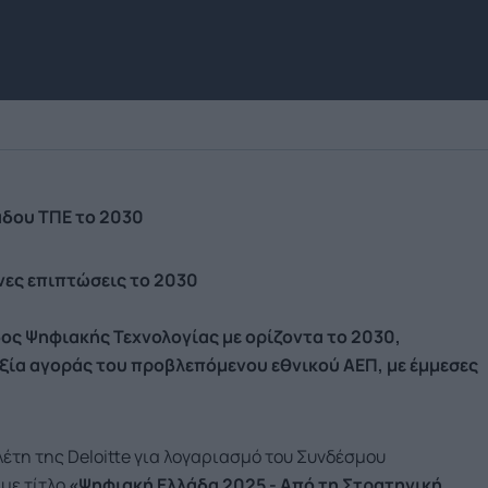
άδου ΤΠΕ το 2030
νες επιπτώσεις το 2030
δος Ψηφιακής Τεχνολογίας με ορίζοντα το 2030,
ε αξία αγοράς του προβλεπόμενου εθνικού ΑΕΠ, με έμμεσες
τη της Deloitte για λογαριασμό του Συνδέσμου
με τίτλο
«Ψηφιακή Ελλάδα 2025 - Από τη Στρατηγική