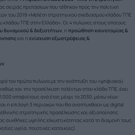
ίας σειράς προτάσεων που τέθηκαν προς την πολιτική
τών του 2019 «Μελέτη στρατηγικού σχεδιασμού κλάδου ΤΠΕ
ου κλάδου ΤΠΕ στην Ελλάδα». Οι 4 πυλώνες στους οποίους
υ δυναμικού & δεξιοτήτων
, η
προώθηση καινοτομίας &
έρνησης
και η
ενίσχυση εξωστρέφειας &
ων
ορά τον πρώτο πυλώνα με την ανάπτυξη του «ψηφιακού
αθώς και την προσέλκυση ταλέντων στον κλάδο ΤΠΕ, έχει
1.000 αποφοίτους ανά έτος μέχρι το 2030, μέσω νέων
 η επιλογή 3 περιοχών που θα αναπτυχθούν ως digital
 εθνικής στρατηγικής προσέλκυσης και αξιοποίησης
ς συνθήκες υψηλής ελκυστικότητας κατά τη διαμονή τους
σίες υγεία, ποιοτικές κατοικίες).