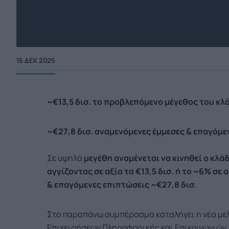
15 ΔΕΚ 2025
~€13,5 δισ. το προβλεπόμενο μέγεθος του κλ
~€27,8 δισ. αναμενόμενες έμμεσες & επαγόμε
Σε υψηλά
μεγέθη αναμένεται να κινηθεί ο κλά
αγγίζοντας σε αξία τα €13,5 δισ. ή το ~6% σ
& επαγόμενες επιπτώσεις ~€27,8 δισ
.
Στο παραπάνω συμπέρασμα καταλήγει η νέα μελέ
Επιχειρήσεων Πληροφορικής και Επικοινωνιών, 