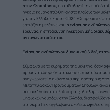
στην Υλοποίηση»,
που αξιολογεί την πρόοδο μ
ηγεσία και αναπτύχθηκαν στο πλαίσιο των μελε
για την Ελλάδα» και του 2024 «Οι προοπτικές τ
εστιάζει η μελέτη είναι:
η ενίσχυση ανθρώπινο
έρευνας
, η
επιτάχυνση ηλεκτρονικής διακυβ
ανταγωνιστικότητας.
Ενίσχυση ανθρώπινου δυναμικού & δεξιοτήτ
Σύμφωνα με τα ευρήματα της μελέτης, όσον αφ
προσανατολισμού» στο εκπαιδευτικό σύστημα, κ
αναγνωριστεί η ανάγκη για περισσότερους από 
Μεταπτυχιακών Προγραμμάτων Σπουδών, αλλά και
nomads’ hubs στο πλαίσιο μιας ολοκληρωμένης
ψηφιακών νομάδων στην Ελλάδα, διασφαλίζοντα
στη χώρα (π.χ. αγγλόφωνα σχολεία, υψηλές υπηρε