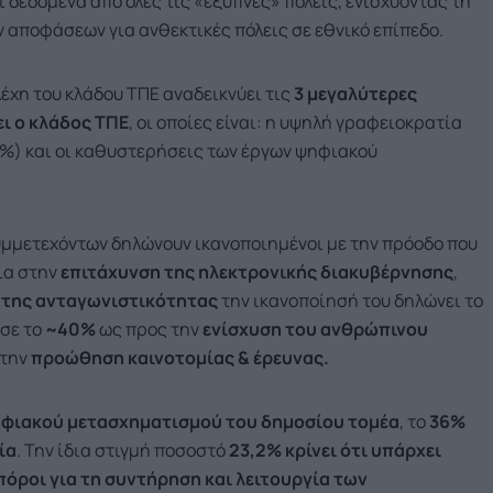
ί δεδομένα από όλες τις «έξυπνες» πόλεις, ενισχύοντας τη
 αποφάσεων για ανθεκτικές πόλεις σε εθνικό επίπεδο.
έχη του κλάδου ΤΠΕ αναδεικνύει τις
3 μεγαλύτερες
ι ο κλάδος ΤΠΕ
, οι οποίες είναι: η υψηλή γραφειοκρατία
9%) και οι καθυστερήσεις των έργων ψηφιακού
υμμετεχόντων δηλώνουν ικανοποιημένοι με την πρόοδο που
εία στην
επιτάχυνση της ηλεκτρονικής διακυβέρνησης
,
 της ανταγωνιστικότητας
την ικανοποίησή του δηλώνει το
σε το
~
40%
ως προς την
ενίσχυση του ανθρώπινου
 την
προώθηση καινοτομίας & έρευνας.
φιακού μετασχηματισμού του δημοσίου τομέα
, το
36%
ία
. Την ίδια στιγμή ποσοστό
23,2% κρίνει ότι υπάρχει
πόροι για τη συντήρηση και λειτουργία των