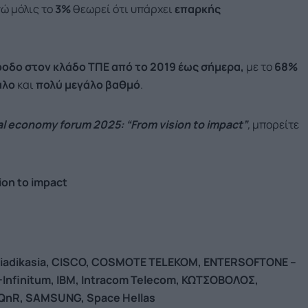
νώ μόλις το
3%
θεωρεί ότι υπάρχει
επαρκής
οδο στον κλάδο ΤΠΕ από το 2019 έως σήμερα,
με το
68%
γάλο
και
πολύ μεγάλο βαθμό
.
al
economy
forum
2025: “
From
vision
to
impact
”
,
μπορείτε
ion to impact
iadikasia, CISCO, COSMOTE TELEKOM, ENTERSOFTONE –
-
Infinitum, IBM, Intracom Telecom, ΚΩΤΣΟΒΟΛΟΣ,
QnR
,
SAMSUNG,
Space Hellas