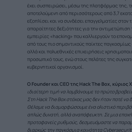
έχει συσπειρώσει, μέσω της πλατφόρμας της, τ
αποτελούμενη από περισσότερους από 3,7 εκατ
εξοπλίσει και να συνδέσει επαγγελματίες στον τ
απαραίτητες δεξιότητες για την αντιμετώπιση
εμπειρίες «hacking» που καλλιεργούν το επονομ
από τους πιο σημαντικούς παίκτες παγκοσμίως σ
αλλά και πολυεθνικές επιχειρήσεις χρησιμοποιο
προσωπικό τους, ενώ στους πελάτες της συγκα
κυβερνητικοί οργανισμοί.
Ο
Founder
και
CEO
της
Hack
The
Box
, κύριος 
ιδιαίτερη τιμή να λαμβάνουμε το πρώτο βραβεί
Στη Hack The Box στόχος μας δεν ήταν ποτέ να
Θέλαμε να διαμορφώσουμε ένα ολιστικό περιβάλ
απλώς δυνατή, αλλά αναπόφευκτη. Σε μια εποχή,
προτοφανείς ρυθμούς, δεσμευόμαστε να παραμέ
διαρκώς την παγκόσμια κοινότητα
C
ybersecurit