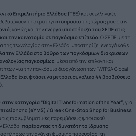
χνικό Επιμελητήριο Ελλάδος (ΤΕΕ)
και οι ελληνικές
ιβεβαιώνουν τη στρατηγική σημασία της χώρας μας στην
ονιά
, καθώς και την
ενεργό υποστήριξη του ΣΕΠΕ στις
και την καινοτομία σε παγκόσμιο επίπεδο
. Ο ΣΕΠΕ, με τη
 της τεχνολογίας στην Ελλάδα, υποστηρίζει ενεργά κάθε
α την Ελλάδα στο βάθρο των παγκόσμιων διακρίσεων
εχνολογίας παγκοσμίως
, μέσα από την επιλογή και
ήτων για την παγκόσμια διοργάνωση των “WITSA Global
 Ελλάδα έχει φτάσει να μετράει συνολικά 44 βραβεύσεις
ύ
.
r
στην κατηγορία “Digital Transformation of the Year”
, για
Επιχείρησης (eΥΜΣ) / Greek One-Stop
Shop
for
Business
ό τις πιο εμβληματικές παρεμβάσεις ψηφιακού
ν Ελλάδα
, παρέχοντας τη δυνατότητα ίδρυσης
τας πλήρως την ανάγκη φυσικής παρουσίας, τη