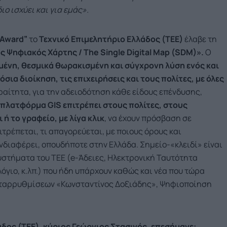
ιο ισχύει και για εμάς».
Award
”
το
Τεχνικό Επιμελητήριο Ελλάδος (ΤΕΕ)
έλαβε τη
ς Ψηφιακός Χάρτης / The Single Digital Map (SDM)».
Ο
μένη, θεσμικά θωρακισμένη και σύγχρονη λύση ενός και
σια διοίκηση, τις επιχειρήσεις και τους πολίτες, με όλες
αραίτητα, για την αδειοδότηση κάθε είδους επένδυσης,
πλατφόρμα GIS επιτρέπει στους πολίτες, στους
 ή το γραφείο, με λίγα κλικ
, να έχουν πρόσβαση σε
ιτρέπεται, τι απαγορεύεται, με ποιους όρους και
νδιαφέρει, οπουδήποτε στην Ελλάδα. Σημείο-«κλειδί» είναι
υστήματα του ΤΕΕ (e-Άδειες, Ηλεκτρονική Ταυτότητα
όγιο, κ.λπ.) που ήδη υπάρχουν καθώς και νέα που τώρα
ταρρυθμίσεων «Κωνσταντίνος Δοξιάδης», Ψηφιοποίηση
δος (ΤΕΕ), κύριος Γεώργιος Στασινός, επεσήμανε: