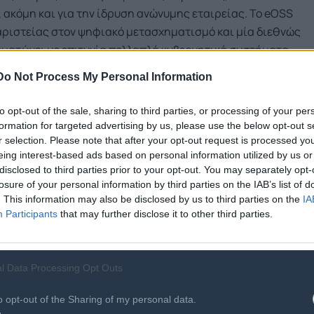
 ακόμη και για την ίδρυση ανώνυμης εταιρείας. Το eOSS
 αριστείας στον ψηφιακό μετασχηματισμό και μία διεθνώς
ματώνει με επιτυχία πολλαπλά κυβερνητικά συστήματα,
φέρει αποδοτικότητα και ευελιξία στους επιχειρηματίες
Do Not Process My Personal Information
τη δυναμική αλλά και την προστιθέμενη αξία της ελληνικής
ιών υψηλών απαιτήσεων. Η διεθνής επιτυχία του έργου
to opt-out of the sale, sharing to third parties, or processing of your per
η
ας μας
στην 1
θέση παγκοσμίως
στον δείκτη "Business
formation for targeted advertising by us, please use the below opt-out s
usiness Ready – B-READY report 2024), καθιστώντας την
r selection. Please note that after your opt-out request is processed y
eing interest-based ads based on personal information utilized by us or
ιρήσεων.
disclosed to third parties prior to your opt-out. You may separately opt-
losure of your personal information by third parties on the IAB’s list of
ος της KNOWLEDGE Α.Ε., κύριος Βασίλης Χρηστίδης,
. This information may also be disclosed by us to third parties on the
IA
Participants
that may further disclose it to other third parties.
αία αναγνώριση της ελληνικής ψηφιακής καινοτομίας και
δα διαθέτει το ανθρώπινο δυναμικό, την τεχνολογική
πρωτοστατεί σε παγκόσμιο επίπεδο. Η επιτυχία της eΥΜΣ
l Data Processing Opt Outs
ία και την προσήλωση στον στόχο των διοικήσεων και του
ων Ελλάδος (ΚΕΕΕ) και των Επιμελητηρίων που λειτουργούν
o opt-out of the Sharing of my personal data.
ση της Πολιτείας, μέσω του Υπουργείου Ανάπτυξης – Γενικής