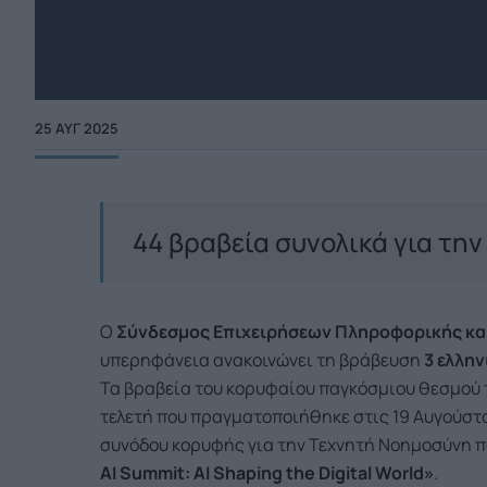
25 ΑΥΓ 2025
44 βραβεία συνολικά για την
Ο
Σύνδεσμος Επιχειρήσεων Πληροφορικής και
υπερηφάνεια ανακοινώνει τη βράβευση
3 ελλη
Τα βραβεία του κορυφαίου παγκόσμιου θεσμού τ
τελετή που πραγματοποιήθηκε στις 19 Αυγούστου
συνόδου κορυφής για την Τεχνητή Νοημοσύνη π
AI
Summit
:
AI
Shaping
the
Digital
World
»
.