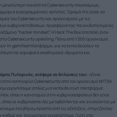
η μεγαλύτερη κοινότητα Cybersecurity παγκοσμίως,
ομμύρια εγγεγραμμένους χρήστες. Όραμά της είναι να
ομέα του Cybersecurity και οργανισμούς με τις
 των κυβερνοεπιθέσεων, προσφέροντας παιχνιδοποιημένες
αζόμενο “hacker mindset”. Η Hack The Box αποτελεί έναν
το Cybersecurity upskilling. Πάνω από 1.500 oργανισμοί
ύν τη gamified πλατφόρμα, για να εκπαιδεύσουν το
ταλέγονται κορυφαία ακαδημαϊκά ιδρύματα και
Χάρης Πυλαρινός, ανέφερε σε δηλώσεις του:
«Είναι
ο στην κατηγορία Cybersecurity από τον οργανισμό WITSA.
 δημιουργήσουμε απλώς μια εκπαιδευτική πλατφόρμα.
λον, όπου η καινοτομία στην κυβερνοασφάλεια δεν είναι
 όπου οι κυβερνοαπειλές μεταβάλλονται και ενισχύονται με
νουμε ένα βήμα μπροστά από τις εξελίξεις, στηρίζοντας
y καθώς και το ευρύτερο οικοσύστημα. Γιατί στο