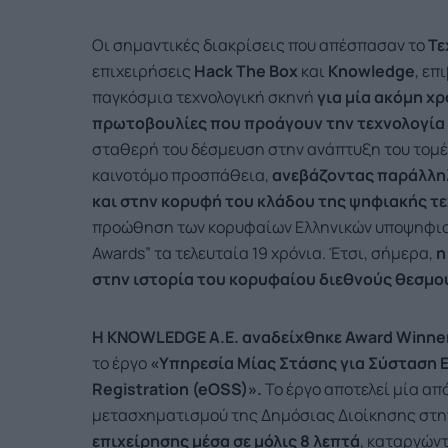
Οι σημαντικές διακρίσεις που απέσπασαν το
Τε
επιχειρήσεις
Hack The Box
και
Knowledge
, επ
παγκόσμια τεχνολογική σκηνή
για μία ακόμη χρ
πρωτοβουλίες που προάγουν την τεχνολογία 
σταθερή του δέσμευση στην ανάπτυξη του τομέα
καινοτόμο προσπάθεια,
ανεβάζοντας παράλληλ
και στην κορυφή του κλάδου της ψηφιακής τ
προώθηση των κορυφαίων Ελληνικών υποψηφιοτ
Awards” τα τελευταία 19 χρόνια. Έτσι, σήμερα,
η
στην ιστορία του κορυφαίου διεθνούς θεσμο
Η KNOWLEDGE Α.Ε. αναδείχθηκε
Award
Winne
το έργο
«Υπηρεσία Μίας Στάσης για Σύσταση 
Registration
(
eOSS
)».
Το έργο αποτελεί μία απ
μετασχηματισμού της Δημόσιας Διοίκησης στη
επιχείρησης μέσα σε μόλις 8 λεπτά
, καταργών