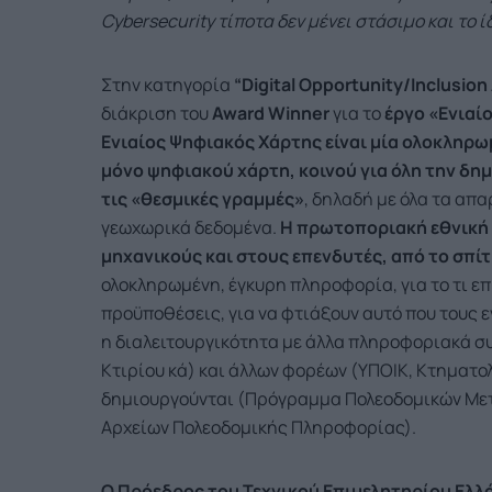
C
ybersecurity τίποτα δεν μένει στάσιμο και το ίδ
Στην κατηγορία
“
Digital
Opportunity
/
Inclusion
διάκριση του
Award
Winner
για το
έργο «Ενιαίο
Ενιαίος Ψηφιακός Χάρτης είναι μία ολοκληρω
μόνο ψηφιακού χάρτη, κοινού για όλη την δημό
τις «θεσμικές γραμμές»
, δηλαδή με όλα τα απ
γεωχωρικά δεδομένα.
Η πρωτοποριακή εθνική 
μηχανικούς και στους επενδυτές, από το σπίτι
ολοκληρωμένη, έγκυρη πληροφορία, για το τι επ
προϋποθέσεις, για να φτιάξουν αυτό που τους ε
η διαλειτουργικότητα με άλλα πληροφοριακά σ
Κτιρίου κά) και άλλων φορέων (ΥΠΟΙΚ, Κτηματολ
δημιουργούνται (Πρόγραμμα Πολεοδομικών Με
Αρχείων Πολεοδομικής Πληροφορίας).
Ο Πρόεδρος του Τεχνικού Επιμελητηρίου Ελλά