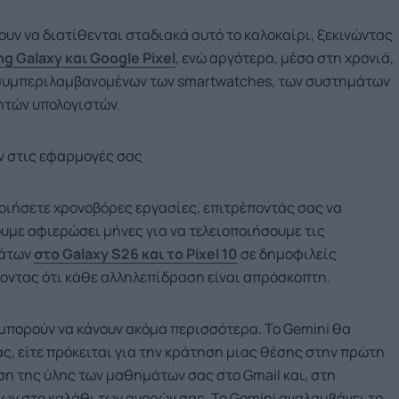
σουν να διατίθενται σταδιακά αυτό το καλοκαίρι, ξεκινώντας
 Galaxy και Google Pixel
, ενώ αργότερα, μέσα στη χρονιά,
, συμπεριλαμβανομένων των smartwatches, των συστημάτων
ητών υπολογιστών.
 στις εφαρμογές σας
ποιήσετε χρονοβόρες εργασίες, επιτρέποντάς σας να
ουμε αφιερώσει μήνες για να τελειοποιήσουμε τις
μάτων
στο Galaxy S26 και το Pixel 10
σε δημοφιλείς
ζοντας ότι κάθε αλληλεπίδραση είναι απρόσκοπτη.
α μπορούν να κάνουν ακόμα περισσότερα. Το Gemini θα
ς, είτε πρόκειται για την κράτηση μιας θέσης στην πρώτη
εση της ύλης των μαθημάτων σας στο Gmail και, στη
ων στο καλάθι των αγορών σας. Το Gemini αναλαμβάνει το