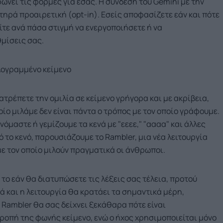
νει τις φόρμες για εσάς. Η σύνδεση του Gemini με την
ηρά προαιρετική (opt-in). Εσείς αποφασίζετε εάν και πότε
είτε ανά πάσα στιγμή να ενεργοποιήσετε ή να
μίσεις σας.
λογραμμένο κείμενο
ατρέπετε την ομιλία σε κείμενο γρήγορα και με ακρίβεια,
ίο μιλάμε δεν είναι πάντα ο τρόπος με τον οποίο γράφουμε.
μαστε ή γεμίζουμε τα κενά με "εεεε," "αααα" και άλλες
το κενό, παρουσιάζουμε το Rambler, μια νέα λειτουργία
με τον οποίο μιλούν πραγματικά οι άνθρωποι.
α το εάν θα διατυπώσετε τις λέξεις σας τέλεια, προτού
ά και η λειτουργία θα κρατάει τα σημαντικά μέρη,
 Rambler θα σας δείχνει ξεκάθαρα πότε είναι
ροπή της φωνής κείμενο, ενώ ο ήχος χρησιμοποιείται μόνο