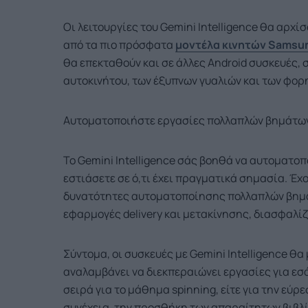
Οι λειτουργίες του Gemini Intelligence θα αρχί
από τα πιο πρόσφατα
μοντέλα κινητών Samsung
θα επεκταθούν και σε άλλες Android συσκευές
αυτοκινήτου, των έξυπνων γυαλιών και των φορ
Αυτοματοποιήστε εργασίες πολλαπλών βημάτων
Το Gemini Intelligence σάς βοηθά να αυτοματο
εστιάσετε σε ό,τι έχει πραγματικά σημασία. Έχ
δυνατότητες αυτοματοποίησης πολλαπλών βη
εφαρμογές delivery και μετακίνησης, διασφαλί
Σύντομα, οι συσκευές με Gemini Intelligence θ
αναλαμβάνει να διεκπεραιώνει εργασίες για εσά
σειρά για το μάθημα spinning, είτε για την εύρ
συνέχεια, την προσθήκη των απαραίτητων βιβλί