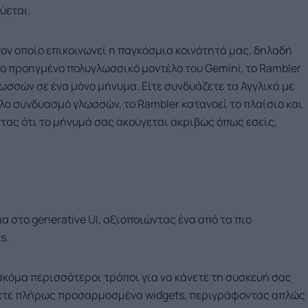
ύεται.
τον οποίο επικοινωνεί η παγκόσμια κοινότητά μας, δηλαδή
ο προηγμένο πολυγλωσσικό μοντέλο του Gemini, το Rambler
σσών σε ένα μόνο μήνυμα. Είτε συνδυάζετε τα Αγγλικά με
λλο συνδυασμό γλωσσών, το Rambler κατανοεί το πλαίσιο και
τας ότι το μήνυμά σας ακούγεται ακριβώς όπως εσείς,
μα στο generative UI, αξιοποιώντας ένα από τα πιο
s.
 ακόμα περισσότεροι τρόποι για να κάνετε τη συσκευή σας
σετε πλήρως προσαρμοσμένα widgets, περιγράφοντας απλώς