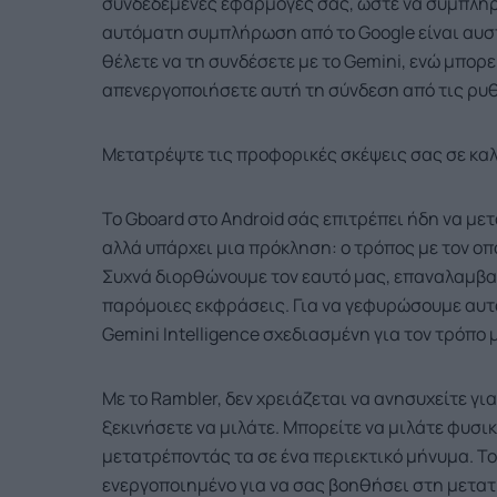
συνδεδεμένες εφαρμογές σας, ώστε να συμπληρώ
αυτόματη συμπλήρωση από το Google είναι αυστ
θέλετε να τη συνδέσετε με το Gemini, ενώ μπορ
απενεργοποιήσετε αυτή τη σύνδεση από τις ρυθ
Μετατρέψτε τις προφορικές σκέψεις σας σε κα
Το Gboard στο Android σάς επιτρέπει ήδη να μετ
αλλά υπάρχει μια πρόκληση: ο τρόπος με τον οπο
Συχνά διορθώνουμε τον εαυτό μας, επαναλαμβανό
παρόμοιες εκφράσεις. Για να γεφυρώσουμε αυτό 
Gemini Intelligence σχεδιασμένη για τον τρόπο 
Με το Rambler, δεν χρειάζεται να ανησυχείτε γι
ξεκινήσετε να μιλάτε. Μπορείτε να μιλάτε φυσικ
μετατρέποντάς τα σε ένα περιεκτικό μήνυμα. Το
ενεργοποιημένο για να σας βοηθήσει στη μετατ