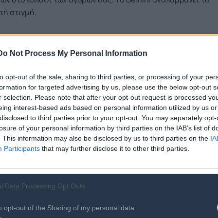
τη στιγμή.
σχυρός όταν προσθέτετε το πλαίσιο της οθόνης ή το
ροκίνητα εναλλαγή μεταξύ εφαρμογών και αντιγραφή
Do Not Process My Personal Information
οπτικά δεδομένα σε άμεσες ενέργειες. Φανταστείτε, για
to opt-out of the sale, sharing to third parties, or processing of your per
νια στην εφαρμογή των σημειώσεων σας. Απλώς πατήστε
formation for targeted advertising by us, please use the below opt-out s
τη λίστα και ζητήστε από το Gemini να δημιουργήσει ένα
r selection. Please note that after your opt-out request is processed y
eing interest-based ads based on personal information utilized by us or
disclosed to third parties prior to your opt-out. You may separately opt-
losure of your personal information by third parties on the IAB’s list of
ο στο λόμπι ενός ξενοδοχείου που σας ενδιαφέρει, μπορείτε
. This information may also be disclosed by us to third parties on the
IA
μια εκδρομή σαν αυτή στο Expedia για έξι άτομα". Μπορείτε
Participants
that may further disclose it to other third parties.
ρόνο μέσω ειδοποιήσεων καθώς το Gemini λειτουργεί στο
ατηρείτε τον έλεγχο, ενώ το Gemini ενεργεί μόνο κατόπιν
λοκληρωθεί η εργασία. Το μόνο που εκκρεμεί από μέρους
l Data Processing Opt Outs
o opt-out of the Sharing of my personal data.