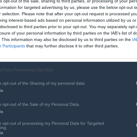
to opt-out of the sale, sharing to third parties, or processing of your per
κεντρικών μας συστημάτων, σε συνεργασία με την Kyndryl,
formation for targeted advertising by us, please use the below opt-out s
 των πλατφορμών μας, διασφαλίζοντας παράλληλα την
r selection. Please note that after your opt-out request is processed y
τούνται για την απρόσκοπτη εξυπηρέτηση των
eing interest-based ads based on personal information utilized by us or
disclosed to third parties prior to your opt-out. You may separately opt-
losure of your personal information by third parties on the IAB’s list of
. This information may also be disclosed by us to third parties on the
IA
ρίζουν την ανθεκτικότητα ως κρίσιμη επιχειρησιακή
Participants
that may further disclose it to other third parties.
ικής συμμόρφωσης»
, δήλωσε ο Απόστολος Λεωνιδόπουλος,
ύπρου.
«Η συνεργασία μας με την Εθνική Ασφαλιστική
 βαθιά τεχνογνωσία μας στον κλάδο με τις υπηρεσίες
l Data Processing Opt Outs
κσυγχρονισμό των κεντρικών συστημάτων και την υποστήριξη
ν»
.
o opt-out of the Sharing of my personal data.
In
Kyndryl ξεκίνησε το 2021, με την ανάθεση της διαχείρισης
o opt-out of the Sale of my Personal Data.
ises mainframe). Στο πλαίσιο του συνεχιζόμενου ψηφιακού
In
συνεργασία αυτή, αναθέτοντας στην Kyndryl τον
to opt-out of processing my Personal Data for Targeted
α των κεντρικών της συστημάτων μέσω των υπηρεσιών
ing.
In