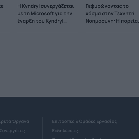
κε
Η Kyndryl συνεργάζεται
Γεφυρώνοντας το
με τη Microsoft για την
χάσμα στην Τεχνητή
έναρξη του Kyndryl
Νοημοσύνη: Η πορεία
Microsoft Acceleration
της Ελλάδας προς την
Hub με στόχο την
υιοθέτηση του ΑΙ και
προώθηση της
την καινοτομία
καινοτομίας και του
ψηφιακού
μετασχηματισμού
Αιρετά Όργανα
Επιτροπές & Ομάδες Εργασίας
 Συνεργάτες
Εκδηλώσεις