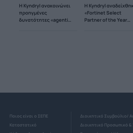
Η Kyndryl ανακοινώνει
Η Kyndryl αναδείχθη
προηγμένες
«Fortinet Select
δυνατότητες «agentic
Partner of the Year
AI» που επιτρέπουν
2025»
στις επιχειρήσεις να
αξιοποιήσουν στο
μέγιστο την Τεχνητή
Νοημοσύνη
Ποιος είναι ο ΣΕΠΕ
Διοικητικό Συμβούλιο/ 
Καταστατικό
Διοικητικό Προσωπικό &