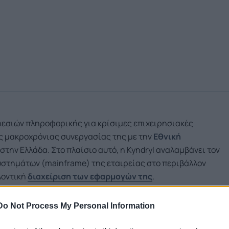
ηρεσιών πληροφορικής για κρίσιμες επιχειρησιακές
ς μακροχρόνιας συνεργασίας της με την
Εθνική
στην Ελλάδα. Στο πλαίσιο αυτό, η Kyndryl αναλαμβάνει τον
υστημάτων (mainframe) της εταιρείας στο περιβάλλον
λλοντική
διαχείριση των εφαρμογών της
.
ελιώδη παράγοντα για τη διατήρηση της εμπιστοσύνης των
Do Not Process My Personal Information
 των υπηρεσιών μας»
, δήλωσε ο Πέτρος Τσώνης, CTO της