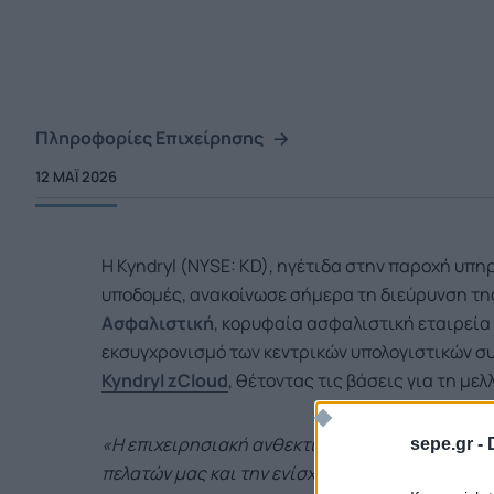
Πληροφορίες Επιχείρησης
12 ΜΑΪ́ 2026
Η Kyndryl (NYSE: KD), ηγέτιδα στην παροχή υπ
υποδομές, ανακοίνωσε σήμερα τη διεύρυνση τη
Ασφαλιστική
, κορυφαία ασφαλιστική εταιρεία 
εκσυγχρονισμό των κεντρικών υπολογιστικών σ
Kyndryl zCloud
, θέτοντας τις βάσεις για τη με
«Η επιχειρησιακή ανθεκτικότητα αποτελεί θεμ
sepe.gr -
πελατών μας και την ενίσχυση της αξιοπιστίας