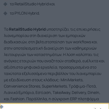
το RetailStudio Hybrid και
το PYLON Hybrid.
Το
RetailStudio
Hybrid
υποστηρίζει τις επιχειρήσεις
λιανεμπορίου στη διαχείριση των εμπορικών
διαδικασιών, στη βελτιστοποίηση των workflows και
στην αποτελεσματική διαχείριση των καθημερινών
λειτουργιών των καταστημάτων. Η λύση καλύπτει τις
ανάγκες εταιριών που αναζητούν σταθερά, ευέλικτα και
αξιόπιστα ψηφιακά εργαλεία, προσαρμοσμένα στο
ταχύτατα εξελισσόμενο περιβάλλον του λιανεμπορίου
με εξειδίκευση στους κλάδους: MiniMarkets,
Convenience Stores, SuperMarkets, Τρόφιμα-Ποτά,
Λιανικό Εμπόριο, Εστίαση, TakeAway, Delivery, DineIn,
και Fashion. Παράλληλα, η σύγχρονη ERP πλατφόρμα
PYLON
Hybrid
επιτρέπει την κεντρική διαχείριση