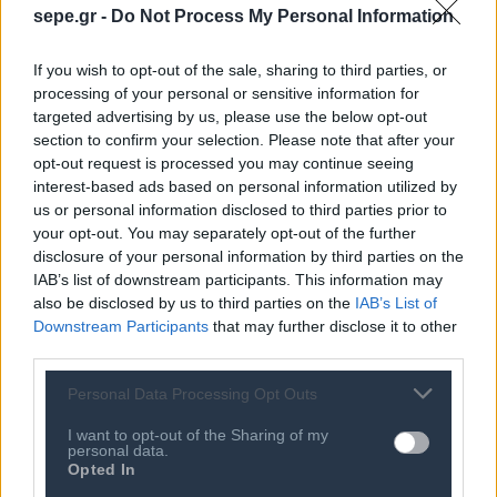
εμπορικών, οικονομικών και λειτουργικών
sepe.gr -
Do Not Process My Personal Information
δραστηριοτήτων, προσφέρει άμεση πρόσβαση σε
κρίσιμα δεδομένα και υποστηρίζει τη διοίκηση στην
If you wish to opt-out of the sale, sharing to third parties, or
processing of your personal or sensitive information for
παρακολούθηση δεικτών απόδοσης και στη
targeted advertising by us, please use the below opt-out
διαμόρφωση εταιρικής στρατηγικής.
section to confirm your selection. Please note that after your
opt-out request is processed you may continue seeing
Οι ελληνικές επιχειρήσεις που δραστηριοποιούνται
interest-based ads based on personal information utilized by
στην αγορά της Ρουμανίας και επιθυμούν να γνωρίσουν
us or personal information disclosed to third parties prior to
your opt-out. You may separately opt-out of the further
τις λύσεις RetailStudio Hybrid και PYLON Hybrid, καθώς
disclosure of your personal information by third parties on the
και το σύνολο των λύσεων της EPSILONNET μπορούν να
IAB’s list of downstream participants. This information may
επισκεφτούν την EXPOSHOP 2026:
also be disclosed by us to third parties on the
IAB’s List of
Downstream Participants
that may further disclose it to other
📍 Location: Romexpo, Bucharest
third parties.
Personal Data Processing Opt Outs
📅 Dates: May 12–15, 2026
I want to opt-out of the Sharing of my
personal data.
📌Stand: 34, Hall B1
Opted In