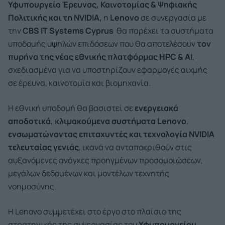
Υφυπουργείο Έρευνας, Καινοτομίας & Ψηφιακής
Πολιτικής και τη
NVIDIA
,
η
Lenovo
σε συνεργασία με
την
CBS IT Systems Cyprus
θα παρέχει τα συστήματα
υποδομής υψηλών επιδόσεων που θα αποτελέσουν
τον
πυρήνα της νέας εθνικής πλατφόρμας
HPC
&
AI
,
σχεδιασμένα για να υποστηρίζουν εφαρμογές αιχμής
σε έρευνα, καινοτομία και βιομηχανία.
Η εθνική υποδομή θα βασιστεί σε
ενεργειακά
αποδοτικά, κλιμακούμενα συστήματα
Lenovo
,
ενσωματώνοντας επιταχυντές και τεχνολογία
NVIDIA
τελευταίας γενιάς
, ικανά να ανταποκριθούν στις
αυξανόμενες ανάγκες προηγμένων προσομοιώσεων,
μεγάλων δεδομένων και μοντέλων τεχνητής
νοημοσύνης.
Η Lenovo συμμετέχει στο έργο στο πλαίσιο της
στρατηγικής της συνεργασίας του
Υφυπουργείου