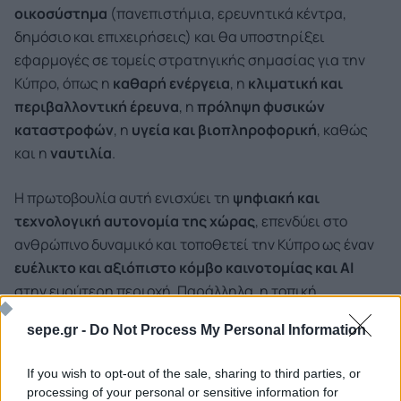
οικοσύστημα
(πανεπιστήμια, ερευνητικά κέντρα,
δημόσιο και επιχειρήσεις) και θα υποστηρίξει
εφαρμογές σε τομείς στρατηγικής σημασίας για την
Κύπρο, όπως η
καθαρή ενέργεια
, η
κλιματική και
περιβαλλοντική έρευνα
, η
πρόληψη φυσικών
καταστροφών
, η
υγεία και βιοπληροφορική
, καθώς
και η
ναυτιλία
.
Η πρωτοβουλία αυτή ενισχύει τη
ψηφιακή και
τεχνολογική αυτονομία της χώρας
, επενδύει στο
ανθρώπινο δυναμικό και τοποθετεί την Κύπρο ως έναν
ευέλικτο και αξιόπιστο κόμβο καινοτομίας και
AI
στην ευρύτερη περιοχή. Παράλληλα, η τοπική
επεξεργασία δεδομένων εντός της χώρας
ενισχύει την
sepe.gr -
Do Not Process My Personal Information
ασφάλεια
και τη
στρατηγική ανεξαρτησία
της Κύπρου
σε έναν κόσμο όπου τα δεδομένα αποτελούν κρίσιμη
If you wish to opt-out of the sale, sharing to third parties, or
εθνική υποδομή.
processing of your personal or sensitive information for