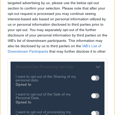
targeted advertising by us, please use the below opt-out
Με αφορμή την ανάληψη του έργου, ο
Παναγιώτης
section to confirm your selection. Please note that after your
opt-out request is processed you may continue seeing
Μακρυνιώτης, Διευθύνων Σύμβουλος της
Lenovo
για
interest-based ads based on personal information utilized by
Ελλάδα και Κύπρο
δήλωσε: «Είμαστε περήφανοι που
us or personal information disclosed to third parties prior to
συμβάλλουμε καθοριστικά στη αναβάθμιση της
your opt-out. You may separately opt-out of the further
εθνικής υποδομής HPC και AI της Κύπρου,
disclosure of your personal information by third parties on the
IAB’s list of downstream participants. This information may
προσφέροντας την υποδομή και την υπολογιστική ισχύ
also be disclosed by us to third parties on the
IAB’s List of
που θα στηρίξει την καινοτομία και την ανάπτυξη για
Downstream Participants
that may further disclose it to other
τα επόμενα χρόνια. Η Lenovo δεσμεύεται να
third parties.
συνεχίσει να υποστηρίζει την εξέλιξη της εθνικής
Personal Data Processing Opt Outs
πλατφόρμας HPC & AI της Κύπρου, συμβάλλοντας στη
συνεχή αναβάθμιση και στην ενσωμάτωση νέων
I want to opt-out of the Sharing of my
personal data.
τεχνολογιών».
Opted In
Παράλληλα, ο
Νικόλας Κολοκασίδης, Country
I want to opt-out of the Sale of my
Personal Data.
Manager της
CBS IT Systems Cyprus
:
Opted In
I want to opt-out of processing my
«Η συνεργασία μας για το Υφυπουργείο Έρευνας,