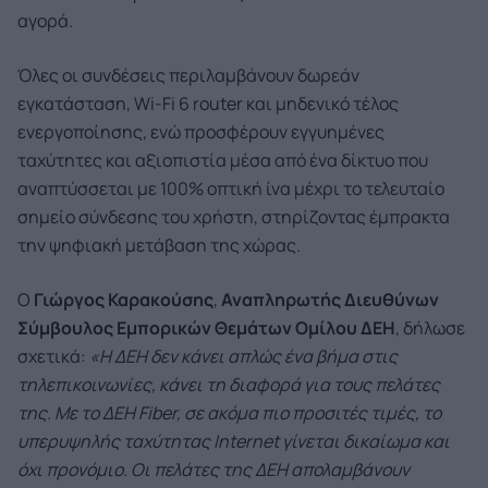
αγορά.
Όλες οι συνδέσεις περιλαμβάνουν δωρεάν
εγκατάσταση, Wi-Fi 6 router και μηδενικό τέλος
ενεργοποίησης, ενώ προσφέρουν εγγυημένες
ταχύτητες και αξιοπιστία μέσα από ένα δίκτυο που
αναπτύσσεται με 100% οπτική ίνα μέχρι το τελευταίο
σημείο σύνδεσης του χρήστη, στηρίζοντας έμπρακτα
την ψηφιακή μετάβαση της χώρας.
Ο
Γιώργος Καρακούσης
,
Αναπληρωτής Διευθύνων
Σύμβουλος Εμπορικών Θεμάτων Ομίλου ΔΕΗ
, δήλωσε
σχετικά:
«Η ΔΕΗ δεν κάνει απλώς ένα βήμα στις
τηλεπικοινωνίες, κάνει τη διαφορά για τους πελάτες
της. Με το ΔΕΗ Fiber, σε ακόμα πιο προσιτές τιμές, το
υπερυψηλής ταχύτητας Internet γίνεται δικαίωμα και
όχι προνόμιο. Οι πελάτες της ΔΕΗ απολαμβάνουν