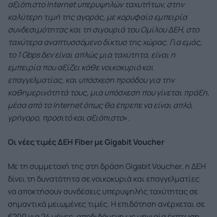
αξιόπιστο Internet υπερυψηλών ταχυτήτων, στην
καλύτερη τιμή της αγοράς, με κορυφαία εμπειρία
συνδεσιμότητας και τη σιγουριά του Ομίλου ΔΕΗ, στο
ταχύτερα αναπτυσσόμενο δίκτυο της χώρας. Για εμάς,
το 1 Gbps δεν είναι απλώς μια ταχύτητα, είναι η
εμπειρία που αξίζει κάθε νοικοκυριό και
επαγγελματίας, και υπόσχεση προόδου για την
καθημερινότητά τους, μια υπόσχεση που γίνεται πράξη,
μέσα από το Internet όπως θα έπρεπε να είναι απλό,
γρήγορο, προσιτό και αξιόπιστο
».
Οι νέες τιμές ΔΕΗ
Fiber
με
Gigabit
Voucher
Με τη συμμετοχή της στη δράση Gigabit Voucher, η ΔΕΗ
δίνει τη δυνατότητα σε νοικοκυριά και επαγγελματίες
να αποκτήσουν συνδέσεις υπερυψηλής ταχύτητας σε
σημαντικά μειωμένες τιμές. Η επιδότηση ανέρχεται σε
€200 για 24 μήνες, αποδιδόμενη ως μηνιαία έκπτωση