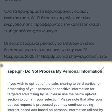
Όλα τα προγράμματα περιλαμβάνουν δωρεάν
εγκατάσταση, Wi-Fi 6 router και μηδενικό τέλος
ενεργοποίησης, προσφέροντας την καλύτερη σχέση
τιμής/απόδοσης στην αγορά.
Οι ενδιαφερόμενοι μπορούν να ελέγξουν αν είναι
δικαιούχοι για το voucher μέσω gov.gr έως 28
Νοεμβρίου 2025 (14 Νοεμβρίου για επαγγελματίες), ενώ
η επιδότηση μπορεί να αξιοποιηθεί έως 30 Ιανουαρίου
2026, για νέες αιτήσεις.
sepe.gr -
Do Not Process My Personal Information
Η ενεργοποίηση της υπηρεσίας είναι απλή και άμεση.
If you wish to opt-out of the sale, sharing to third parties, or
Οι ενδιαφερόμενοι μπορούν να ενημερωθούν, να
processing of your personal or sensitive information for
ελέγξουν τη διαθεσιμότητα και να υποβάλουν αίτηση
targeted advertising by us, please use the below opt-out
section to confirm your selection. Please note that after your
μέσω του
www.dei.gr/fiber
, να καλέσουν δωρεάν στο
opt-out request is processed you may continue seeing
800-500-3870 για πληροφορίες ή υποβολή αίτησης, ή
interest-based ads based on personal information utilized by