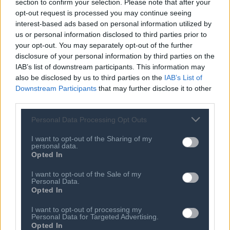
Communications
Mastercard
Central
Europe
, η οποία
section to confirm your selection. Please note that after your
εστίασε στη δύναμη της AI στο σύγχρονο marketing και
opt-out request is processed you may continue seeing
interest-based ads based on personal information utilized by
στις δυνατότητες που προσφέρει για πιο
us or personal information disclosed to third parties prior to
προσωποποιημένη και ουσιαστική επικοινωνία με τον
your opt-out. You may separately opt-out of the further
καταναλωτή.
disclosure of your personal information by third parties on the
IAB’s list of downstream participants. This information may
also be disclosed by us to third parties on the
IAB’s List of
Η τρίτη θεματική του Forum εστίασε στη δύναμη των
Downstream Participants
that may further disclose it to other
συνεργασιών και στην εμπιστοσύνη ως θεμέλιο της
third parties.
καινοτομίας. Ο
Michele Centemero
, Executive Vice
President, Mastercard Europe, αναφέρθηκε στον τρόπο
Personal Data Processing Opt Outs
με τον οποίο η Mastercard αξιοποιεί το δίκτυο
I want to opt-out of the Sharing of my
συνεργασιών και τις στρατηγικές επενδύσεις της για να
personal data.
Opted In
ενισχύσει την ασφάλεια του ψηφιακού
οικοσυστήματος, τονίζοντας ότι το cybersecurity
I want to opt-out of the Sale of my
Personal Data.
αποτελεί βασική προτεραιότητα και πεδίο συνεχούς
Opted In
επένδυσης για την εταιρεία.
I want to opt-out of processing my
Personal Data for Targeted Advertising.
Ακολούθησε η ενότητα για το μέλλον του λιανεμπορίου,
Opted In