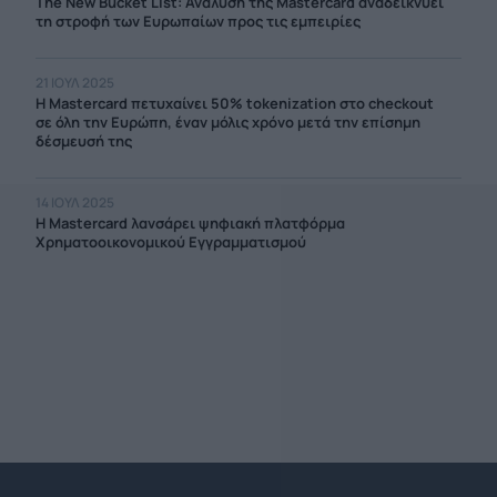
The New Bucket List: Ανάλυση της Mastercard αναδεικνύει
τη στροφή των Ευρωπαίων προς τις εμπειρίες
21 ΙΟΥΛ 2025
H Mastercard πετυχαίνει 50% tokenization στο checkout
σε όλη την Ευρώπη, έναν μόλις χρόνο μετά την επίσημη
δέσμευσή της
14 ΙΟΥΛ 2025
Η Mastercard λανσάρει ψηφιακή πλατφόρμα
Χρηματοοικονομικού Εγγραμματισμού