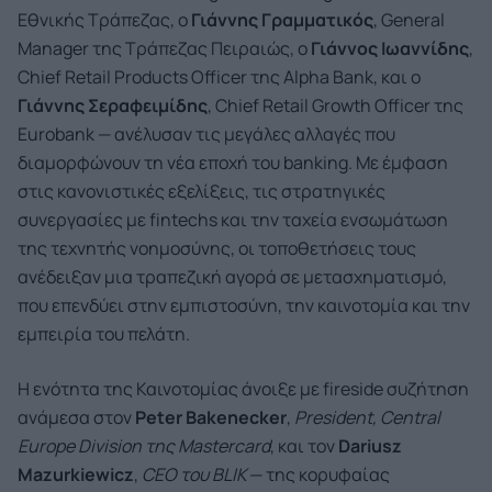
Εθνικής Τράπεζας, ο
Γιάννης Γραμματικός
, General
Manager της Τράπεζας Πειραιώς, ο
Γιάννος Ιωαννίδης
,
Chief Retail Products Officer της Alpha Bank, και ο
Γιάννης Σεραφειμίδης
, Chief Retail Growth Officer της
Eurobank — ανέλυσαν τις μεγάλες αλλαγές που
διαμορφώνουν τη νέα εποχή του banking. Με έμφαση
στις κανονιστικές εξελίξεις, τις στρατηγικές
συνεργασίες με fintechs και την ταχεία ενσωμάτωση
της τεχνητής νοημοσύνης, οι τοποθετήσεις τους
ανέδειξαν μια τραπεζική αγορά σε μετασχηματισμό,
που επενδύει στην εμπιστοσύνη, την καινοτομία και την
εμπειρία του πελάτη.
Η ενότητα της Καινοτομίας άνοιξε με fireside συζήτηση
ανάμεσα στον
Peter
Bakenecker
,
President
,
Central
Europe
Division
της
Mastercard
, και τον
Dariusz
Mazurkiewicz
,
CEO
του
BLIK
— της κορυφαίας