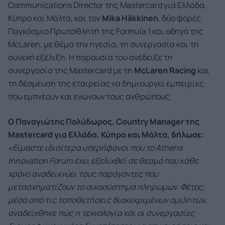
Communications Director της Mastercard για Ελλάδα,
Κύπρο και Μάλτα, και τον
Mika
H
ä
kkinen
, δύο φορές
Παγκόσμιο Πρωταθλητή της Formula 1 και οδηγό της
McLaren, με θέμα την ηγεσία, τη συνεργασία και τη
συνεχή εξέλιξη. Η παρουσία του ανέδειξε τη
συνεργασία της Mastercard με τη
McLaren
Racing
και
τη δέσμευση της εταιρείας να δημιουργεί εμπειρίες
που εμπνέουν και ενώνουν τους ανθρώπους.
O
Παναγιώτης Πολύδωρος, Country Manager της
Mastercard για Ελλάδα, Κύπρο και Μάλτα, δήλωσε:
«Είμαστε ιδιαίτερα υπερήφανοι που το Athens
Innovation Forum έχει εξελιχθεί σε θεσμό που κάθε
χρόνο αναδεικνύει τους παράγοντες που
μετασχηματίζουν το οικοσύστημα πληρωμών. Φέτος,
μέσα από τις τοποθετήσεις διακεκριμένων ομιλητών,
αναδείχθηκε πώς η τεχνολογία και οι συνεργασίες