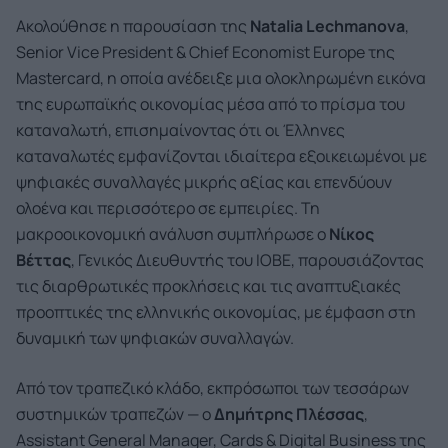
Ακολούθησε η παρουσίαση της
Natalia Lechmanova
,
Senior Vice President & Chief Economist Europe της
Mastercard, η οποία ανέδειξε μια ολοκληρωμένη εικόνα
της ευρωπαϊκής οικονομίας μέσα από το πρίσμα του
καταναλωτή, επισημαίνοντας ότι οι Έλληνες
καταναλωτές εμφανίζονται ιδιαίτερα εξοικειωμένοι με
ψηφιακές συναλλαγές μικρής αξίας και επενδύουν
ολοένα και περισσότερο σε εμπειρίες. Τη
μακροοικονομική ανάλυση συμπλήρωσε ο
Νίκος
Βέττας
, Γενικός Διευθυντής του ΙΟΒΕ, παρουσιάζοντας
τις διαρθρωτικές προκλήσεις και τις αναπτυξιακές
προοπτικές της ελληνικής οικονομίας, με έμφαση στη
δυναμική των ψηφιακών συναλλαγών.
Από τον τραπεζικό κλάδο, εκπρόσωποι των τεσσάρων
συστημικών τραπεζών — ο
Δημήτρης Πλέσσας
,
Assistant General Manager, Cards & Digital Business της